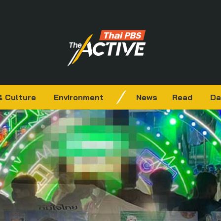
& Culture
Environment
News
Read
Da