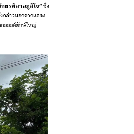
ักตรพิมานภูมิใจ”
ซึ่ง
ังกล่าวนอกจากแสดง
ลกอฮอล์ยักษ์ใหญ่