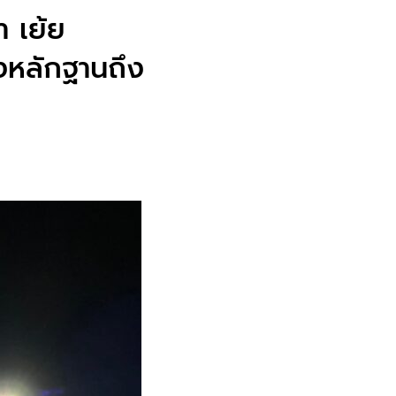
า เย้ย
่งหลักฐานถึง