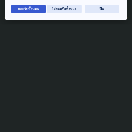
Related News
ยอมรับทั้งหมด
ไม่ยอมรับทั้งหมด
ปิด
POLITICS
SOCIAL MOVEMENT
ยกเลิก "อัญเชิญพระเกี้ยว" เมื่อ
การปะทะทางความคิดเกิดขึ้นต่อ
เนื่อง อะไรคือกลไกจัดการความ
ขัดแย้ง?
26 ตุลาคม 2021
LAW & RIGHTS
GENDER & SEXUALITY
POLITICS
เครือข่ายต่อต้านความรุนแรง
ด้วยเหตุแห่งเพศฯ จี้ ปชน.