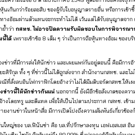
หุ้นเกินกว่าร้อยละสิบ ของผู้รับใบอนุญาตรายอื่น หรือการเข้าซื้
งอ้อมผ่านตัวแทนจะกระทำไม่ได้ เว้นแต่ได้รับอนุญาตจาก ก
กย้ำว่า
กสทช. ไม่อาจปัดความรับผิดชอบในการพิจารณาห
ี้ได้
เพราะเข้าข้อ 8 เต็ม ๆ ว่าเป็นการถือหุ้นทางอ้อม ของบริ
วที่มีการส่งให้นักข่าว และเผยแพร่กันอยู่ตอนนี้ คือมีการอ
ะศิริกุล ทั้ง ๆ ที่ข่าวนี้ไม่ได้ถูกส่งจาก สำนักงานกสทช. และไ
รณีที่สั่งลบอินโฟกราฟิกโดยอ้างว่าไม่ได้มีมติบอร์ดกสทช.ให้เ
งข่าวนี้ให้นักข่าวกันแน่
นอกจากนี้ ยังมีอีกข้อสังเกตของค
่าจ้างโดยทรู และดีแทค เพื่อให้เป็นไปตามประกาศ กสทช. เข
กรายงานข่าวในหน้าสื่อ มีการเปิดโปงถึงความสัมพันธ์เกี่ยวข้องก
้นใหญ่ของ บล.ฟินันซ่า คือ บล.ที่ปรึกษาลงทุน เอฟเอสเอส อิน
นันเซีย ไซรัส ถือหุ้นอยู่ถึง 89.99% ซึ่งปรากฎผู้ถือหุ้นจำนวน