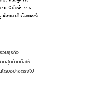
า บล.ฟินันซ่า ขาด
รู-ดีแทค เป็นโมฆะหรือ
รวมธุรกิจ
่านสุดท้ายคือให้
ชนโดยอย่างตรงไป