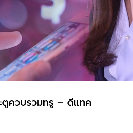
ระตูควบรวมทรู – ดีแทค