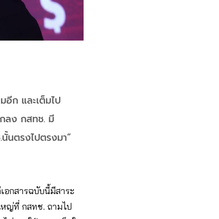
มอีก และเต็มไป
ตกลง กสทช. มี
.นั้นตรงไปตรงมา”
่เอกสารฉบับนี้มีสาระ
ใหญ่ที่ กสทช. ถามไป