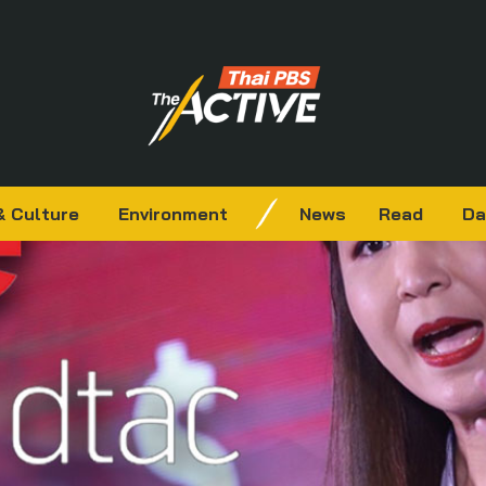
& Culture
Environment
News
Read
Da