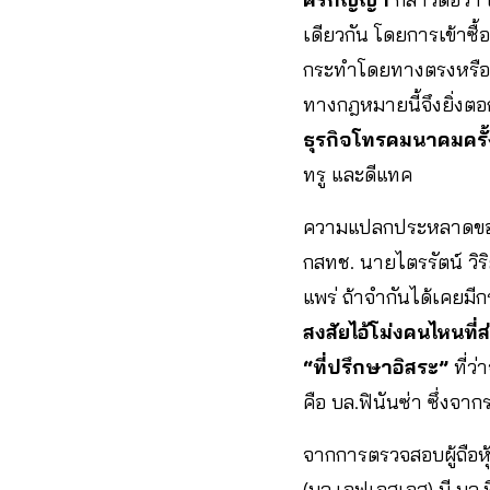
เดียวกัน โดยการเข้าซื้อ
กระทำโดยทางตรงหรือทา
ทางกฎหมายนี้จึงยิ่งตอ
ธุรกิจโทรคมนาคมครั้งน
ทรู และดีแทค
ความแปลกประหลาดของข่า
กสทช. นายไตรรัตน์ วิริย
แพร่ ถ้าจำกันได้เคยมีก
สงสัยไอ้โม่งคนไหนที่ส่
“ที่ปรึกษาอิสระ”
ที่ว
คือ บล.ฟินันซ่า ซึ่งจา
จากการตรวจสอบผู้ถือหุ
(บล.เอฟเอสเอส) มี บล.ฟิ