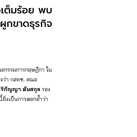
จเต็มร้อย พบ
อผูกขาดธุรกิจ
ยคณะกรรมการกฤษฎีกา ใน
างว่า กสทช. คณะ
ิริกัญญา ตันสกุล
รอง
ยิ่งเป็นการตอกย้ำว่า