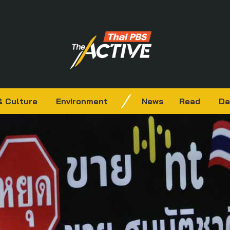
& Culture
Environment
News
Read
Da