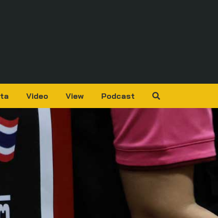
ta
Video
View
Podcast