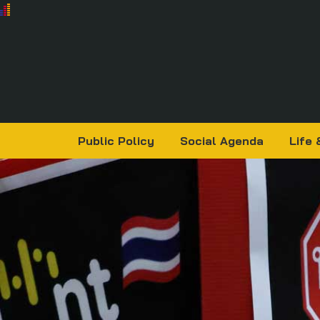
Public Policy
Social Agenda
Life 