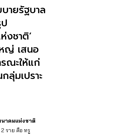
โยบายรัฐบาล
ูป
ห่งชาติ’
ยใหญ่ เสนอ
ารณะให้แก่
กลุ่มเปราะ
มนาคมแห่งชาติ
น 2 ราย คือ ทรู