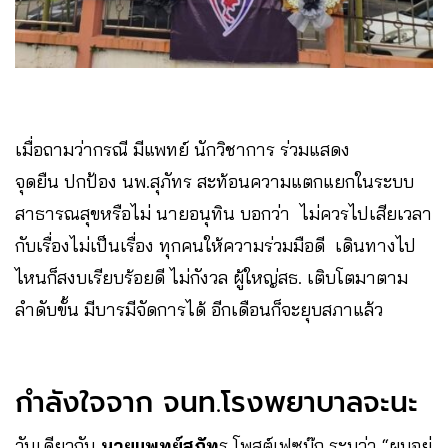
เมื่อถามว่ากรณี มีแพทย์ นักวิชาการ ร่วมแสดง
จุดยืน ปกป้อง นพ.สุภัทร สะท้อนความแตกแยกในระบบ
สาธารณสุขหรือไม่ นายอนุทิน บอกว่า ไม่ควรไปเสียเวลา
กับเรื่องไม่เป็นเรื่อง ทุกคนให้ความร่วมมือดี เดินทางไป
ไหนก็สงบเรียบร้อยดี ไม่กังวล ผู้ใหญ่สธ. เติบโตมาตาม
ลำดับขั้น มีบารมีจัดการได้ อีกเดือนก็จะยุบสภาแล้ว
กำลังใจจาก จนท.โรงพยาบาลจะนะ
วันเดียวกัน
นายแพทย์สุภัท
ร โพสต์เฟซบุ๊ก ระบุว่า “ผมอยู่