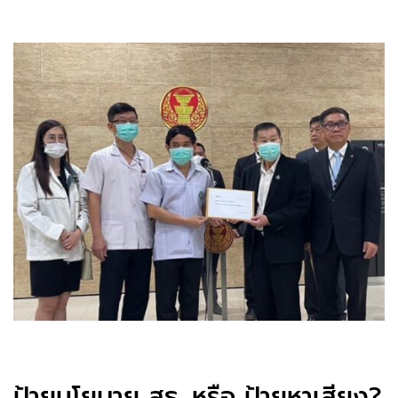
ป้ายนโยบาย สธ. หรือ ป้ายหาเสียง?