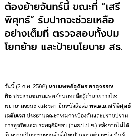
ต้องย้ายจันทร์นี้ ขณะที่ “เสรี
พิศุทธ์” รับปากจะช่วยเหลือ
อย่างเต็มที่ ตรวจสอบทั้งปม
โยกย้าย และป้ายนโยบาย สธ.
วันนี้ (2 ก.พ. 2566)
นายแพทย์สุภัทร ฮาสุวรรณ
กิจ
ประธานชมรมแพทย์ชนบทอดีตผู้อำนวยการโรง
พยาบาลจะนะ จ.สงขลา ยื่นหนังสือต่อ
พล.ต.อ.เสรีพิศุทธ์
เตมียเวส
ประธานคณะกรรมการป้องกันและปราบปราม
การทุจริตและประพฤติมิชอบ (กมธ.ป.ป.ช.) หลังจากไม่ได้
รับความเป็นธรรมจากคำสั่งโยกย้ายจากตำแหน่งเป็นผู้