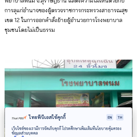
พยาบาลพนม จ.สุราษฎ์ธานี แสดงความไม่เห็นด้วยกับ
การลุแก่อำนาจของผู้ตรวจราชการกระทรวงสาธารณสุข
เขต 12 ในการออกคำสั่งย้ายผู้อำนวยการโรงพยาบาล
ชุมชนโดยไม่เป็นธรรม
ไทยพีบีเอสใช้คุกกี้
EN
TH
เว็บไซต์ของเรามีการจัดเก็บคุกกี้ โปรดศึกษาเพิ่มเติมที่นโยบายคุ้มครอง
ข้อมูลส่วนบุคคล