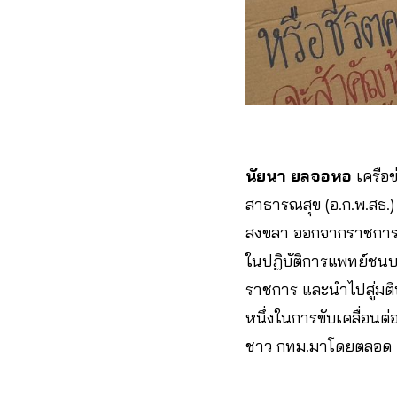
นัยนา ยลจอหอ
เครือ
สาธารณสุข (อ.ก.พ.สธ.)
สงขลา ออกจากราชการ ฐา
ในปฏิบัติการแพทย์ชนบท
ราชการ และนำไปสู่มติป
หนึ่งในการขับเคลื่อนต่
ชาว กทม.มาโดยตลอด