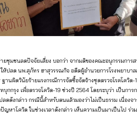
ข่ายชุมชนลดปัจจัยเสี่ยง บอกว่า จากมติของคณะอนุกรรมกา
 ให้ปลด นพ.สุภัทร ฮาสุวรรณกิจ อดีตผู้อำนวยการโรงพยาบาลส
นผิดวินัยร้ายแรงกรณีการจัดซื้อจัดจ้างชุดตรวจโรคโควิด-19
บุกกรุง เพื่อตรวจโควิด-19 ช่วงปี 2564 โดยระบุว่า เป็นการก
ลดดังกล่าว กรณีนี้สำหรับตนแล้วมองว่าไม่เป็นธรรม เนื่องจา
อปัญหาโควิด ในช่วงเวลาดังกล่าว เห็นความเป็นมาเป็นไป ร่วมทุก