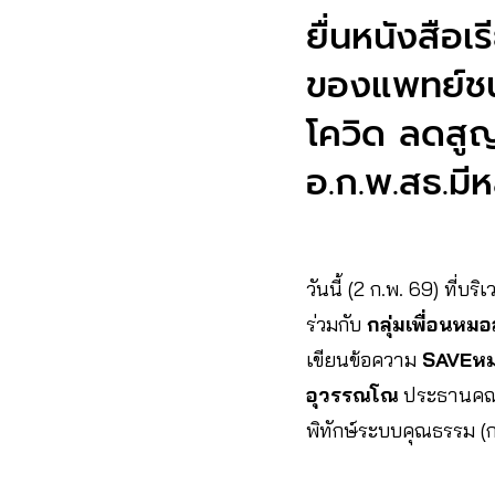
ยื่นหนังสือ
ของแพทย์ชน
โควิด ลดสูญ
อ.ก.พ.สธ.มีห
วันนี้ (2 ก.พ. 69) ที่
ร่วมกับ
กลุ่มเพื่อนหมอ
เขียนข้อความ
SAVEหม
อุวรรณโณ
ประธานคณะ
พิทักษ์ระบบคุณธรรม (ก