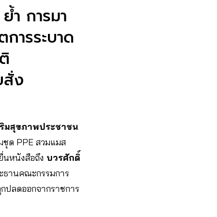
 ย้ำ การมา
ฤตการระบาด
ติ
สั่ง
ริมสุขภาพประชาชน
วมชุด PPE สวมแมส
ื่นหนังสือถึง
บวรศักดิ์
ะธานคณะกรรมการ
ูกปลดออกจากราชการ