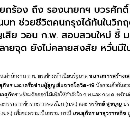
เรียกร้อง ถึง รองนายกฯ บวรศักดิ์
บท ช่วยชีวิตคนกรุงได้ทันในวิก
เสีย วอน ก.พ. สอบสวนใหม่ ชี้ ม
ลายจุด ยังไม่คลายสงสัย หวั่นมีใบ
บริเวณสำนักงาน ก.พ. ตรงข้ามทำเนียบรัฐบาล
ขบวนการสร้างเส
สุภัทร
และ
เครือข่ายผู้สูญเสียจากโควิด-19
นัดรวมตัวกันส
อสุภัทร
พร้อมถือดอกไม้เพื่อให้กำลังใจ ก.พ.และ ก.พ.ค. พร้อมย
กรรมการข้าราชการพลเรือน (ก.พ.) และ
วรวิทย์ สุขบุญ
ปร
.พ.ค.) เพื่อขอความเป็นธรรม กรณี
นพ.สุภัทร ฮาสุวรรณกิจ
ถ