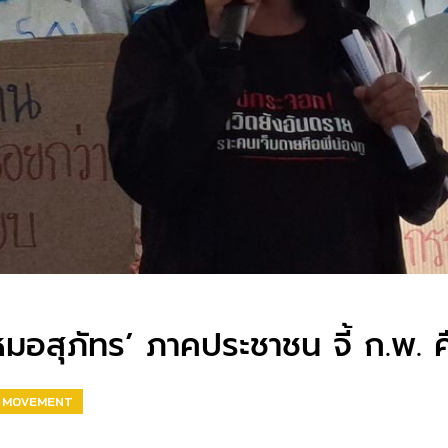
‘หมอสุภัทร’ ภาคประชาชน จี้ ก.พ.
L MOVEMENT