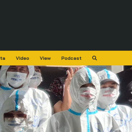
ta
Video
View
Podcast