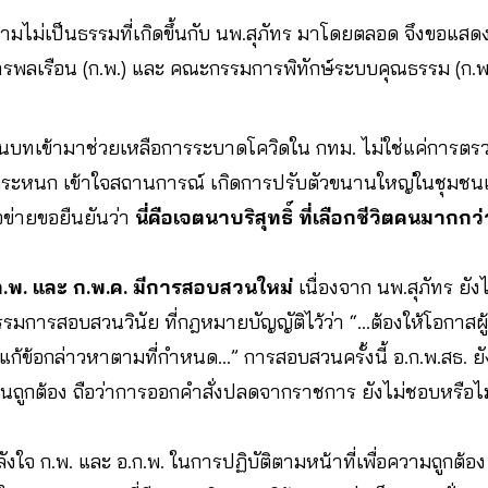
วามไม่เป็นธรรมที่เกิดขึ้นกับ นพ.สุภัทร มาโดยตลอด จึงขอแสด
ลเรือน (ก.พ.) และ คณะกรรมการพิทักษ์ระบบคุณธรรม (ก.พ.ค.
ชนบทเข้ามาช่วยเหลือการระบาดโควิดใน กทม. ไม่ใช่แค่การตรว
่นตระหนก เข้าใจสถานการณ์ เกิดการปรับตัวขนานใหญ่ในชุมชนเพ
ือข่ายขอยืนยันว่า
นี่คือเจตนาบริสุทธิ์ ที่เลือกชีวิตคนมากก
ก.พ. และ ก.พ.ค. มีการสอบสวนใหม่
เนื่องจาก นพ.สุภัทร ยัง
รมการสอบสวนวินัย ที่กฎหมายบัญญัติไว้ว่า “…ต้องให้โอกาสผู้ถ
ก้ข้อกล่าวหาตามที่กำหนด…” การสอบสวนครั้งนี้ อ.ก.พ.สธ. ยั
นถูกต้อง ถือว่าการออกคำสั่งปลดจากราชการ ยังไม่ชอบหรือไม
ลังใจ ก.พ. และ อ.ก.พ. ในการปฏิบัติตามหน้าที่เพื่อความถูกต้