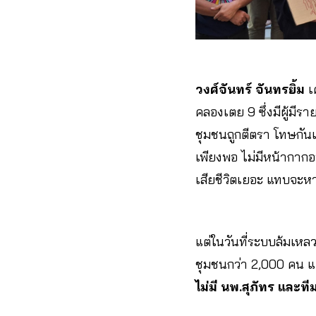
วงศ์จันทร์ จันทรยิ้ม
เค
คลองเตย 9 ซึ่งมีผู้มี
ชุมชนถูกตีตรา โทษกันเ
เพียงพอ ไม่มีหน้ากากอน
เสียชีวิตเยอะ แทบจะหา
แต่ในวันที่ระบบล้มเห
ชุมชนกว่า 2,000 คน แยกผ
ไม่มี นพ.สุภัทร และท