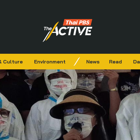
& Culture
Environment
News
Read
Da