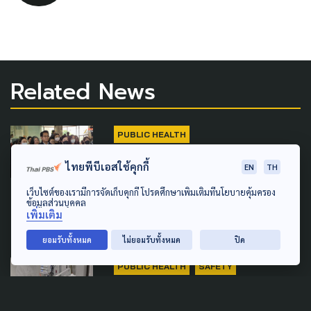
Related News
PUBLIC HEALTH
ผู้เสียหายข้อมูล 'หมอพร้อม' ไม่
ไทยพีบีเอสใช้คุกกี้
EN
TH
เชื่อคำชี้แจง สธ. โยนความผิด
เว็บไซต์ของเรามีการจัดเก็บคุกกี้ โปรดศึกษาเพิ่มเติมที่นโยบายคุ้มครอง
พลาดตัวบุคคล
ข้อมูลส่วนบุคคล
เพิ่มเติม
3 สิงหาคม 2026
ยอมรับทั้งหมด
ไม่ยอมรับทั้งหมด
ปิด
PUBLIC HEALTH
SAFETY
ผู้บาดเจ็บเหตุไฟไหม้โรงเบียร์ ได้