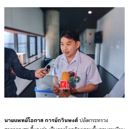
นายแพทย์โอภาส การย์กวินพงศ์
ปลัดกระทรวง