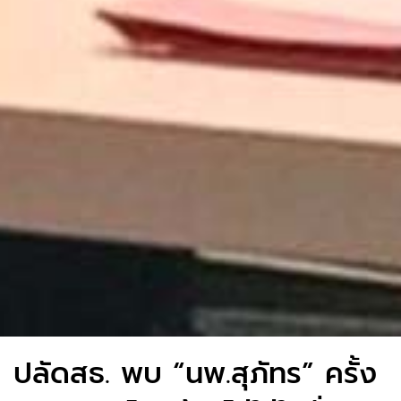
ปลัดสธ. พบ “นพ.สุภัทร” ครั้ง