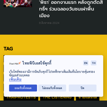
'พิธา' ออกงานแรก หลังถูกตัดสิ
ทธิ์ฯ ร่วมฉลองวันชนเผ่าพื้น
เมือง
8 สิงหาคม 2024
TAG
ACTIVE DATA LAB
ENVIRONMENT
ไทยพีบีเอสใช้คุกกี้
EN
TH
INDIGENOUS
INEQUALITY
LIFE & CULTURE
เว็บไซต์ของเรามีการจัดเก็บคุกกี้ โปรดศึกษาเพิ่มเติมที่นโยบายคุ้มครอง
ข้อมูลส่วนบุคคล
POLICY WATCH
POST ELECTION
เพิ่มเติม
PUBLIC POLICY
SOCIAL AGENDA
ยอมรับทั้งหมด
ไม่ยอมรับทั้งหมด
ปิด
THAIPROTESTS
THE LISTENING
ชายแดนใต้
มหานครภูมิภาค