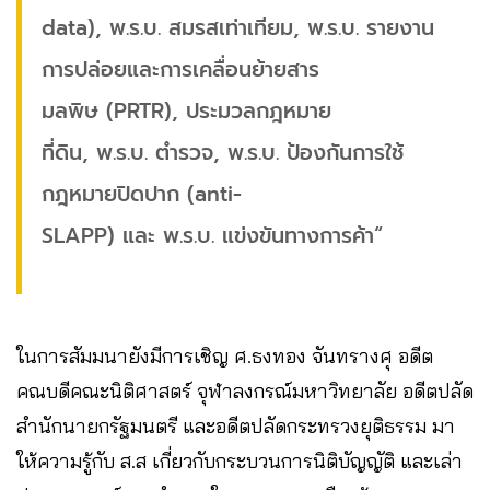
data), พ.ร.บ. สมรสเท่าเทียม, พ.ร.บ. รายงาน
การปล่อยและการเคลื่อนย้ายสาร
มลพิษ (PRTR), ประมวลกฎหมาย
ที่ดิน, พ.ร.บ. ตำรวจ, พ.ร.บ. ป้องกันการใช้
กฎหมายปิดปาก (anti-
SLAPP) และ พ.ร.บ. แข่งขันทางการค้า“
ในการสัมมนายังมีการเชิญ ศ.ธงทอง จันทรางศุ อดีต
คณบดีคณะนิติศาสตร์ จุฬาลงกรณ์มหาวิทยาลัย อดีตปลัด
สำนักนายกรัฐมนตรี และอดีตปลัดกระทรวงยุติธรรม มา
ให้ความรู้กับ ส.ส เกี่ยวกับกระบวนการนิติบัญญัติ และเล่า