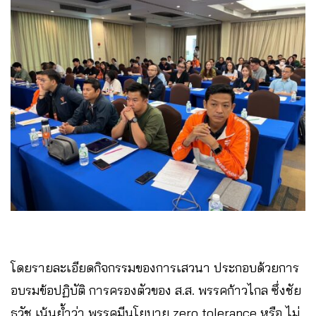
โดยรายละเอียดกิจกรรมของการเสวนา ประกอบด้วยการ
อบรมข้อปฏิบัติ การครองตัวของ ส.ส. พรรคก้าวไกล ซึ่งชัย
ธวัช เน้นย้ำว่า พรรคมีนโยบาย zero tolerance หรือ ไม่