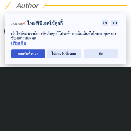
Author
AUTHOR
ไทยพีบีเอสใช้คุกกี้
EN
TH
The Active
เว็บไซต์ของเรามีการจัดเก็บคุกกี้ โปรดศึกษาเพิ่มเติมที่นโยบายคุ้มครอง
ข้อมูลส่วนบุคคล
กองบรรณาธิการ The Active
เพิ่มเติม
ยอมรับทั้งหมด
ไม่ยอมรับทั้งหมด
ปิด
Related News
POLITICS
กมธ.พัฒนาการเมืองฯ สว. นัด
จำลองเลือกตั้ง 4 มี.ค.นี้ ชวน
หลายฝ่ายพิสูจน์จุดอ่อนปมบาร์