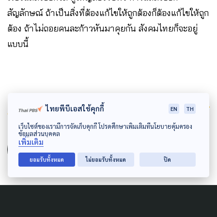
สัญลักษณ์ ถ้าเป็นสิ่งที่ต้องแก้ไขให้ถูกต้องก็ต้องแก้ไขให้ถูก
ต้อง ถ้าไม่ถอยคนละก้าวหันมาคุยกัน สังคมไทยก็จะอยู่
แบบนี้
Author
ไทยพีบีเอสใช้คุกกี้
EN
TH
เว็บไซต์ของเรามีการจัดเก็บคุกกี้ โปรดศึกษาเพิ่มเติมที่นโยบายคุ้มครอง
AUTHOR
ข้อมูลส่วนบุคคล
เพิ่มเติม
The Active
ยอมรับทั้งหมด
ไม่ยอมรับทั้งหมด
ปิด
กองบรรณาธิการ The Active