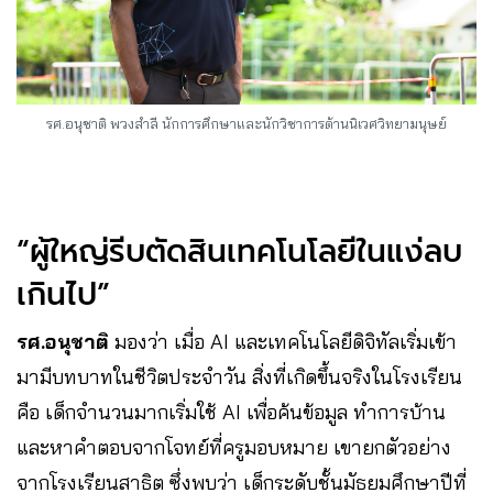
รศ.อนุชาติ พวงสำลี นักการศึกษาและนักวิชาการด้านนิเวศวิทยามนุษย์
“ผู้ใหญ่รีบตัดสินเทคโนโลยีในแง่ลบ
เกินไป”
รศ.อนุชาติ
มองว่า เมื่อ AI และเทคโนโลยีดิจิทัลเริ่มเข้า
มามีบทบาทในชีวิตประจำวัน สิ่งที่เกิดขึ้นจริงในโรงเรียน
คือ เด็กจำนวนมากเริ่มใช้ AI เพื่อค้นข้อมูล ทำการบ้าน
และหาคำตอบจากโจทย์ที่ครูมอบหมาย เขายกตัวอย่าง
จากโรงเรียนสาธิต ซึ่งพบว่า เด็กระดับชั้นมัธยมศึกษาปีที่