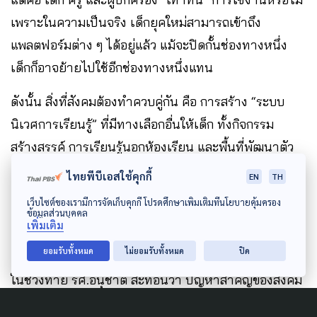
เพราะในความเป็นจริง เด็กยุคใหม่สามารถเข้าถึง
แพลตฟอร์มต่าง ๆ ได้อยู่แล้ว แม้จะปิดกั้นช่องทางหนึ่ง
เด็กก็อาจย้ายไปใช้อีกช่องทางหนึ่งแทน
ดังนั้น สิ่งที่สังคมต้องทำควบคู่กัน คือ การสร้าง “ระบบ
นิเวศการเรียนรู้” ที่มีทางเลือกอื่นให้เด็ก ทั้งกิจกรรม
สร้างสรรค์ การเรียนรู้นอกห้องเรียน และพื้นที่พัฒนาตัว
เองที่ไม่พึ่งพาโทรศัพท์มือถือเพียงอย่างเดียว
ไทยพีบีเอสใช้คุกกี้
EN
TH
เว็บไซต์ของเรามีการจัดเก็บคุกกี้ โปรดศึกษาเพิ่มเติมที่นโยบายคุ้มครอง
ข้อมูลส่วนบุคคล
เพิ่มเติม
“สังคมไทยยังตั้งคำถามไม่ลึกพอ”
ยอมรับทั้งหมด
ไม่ยอมรับทั้งหมด
ปิด
ในช่วงท้าย รศ.อนุชาติ สะท้อนว่า ปัญหาสำคัญของสังคม
ไทย คือ การถกเถียงเรื่องเทคโนโลยีมักหยุดอยู่เพียง