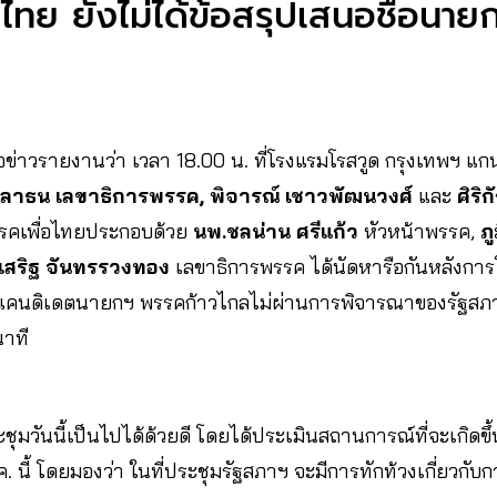
่อไทย ยังไม่ได้ข้อสรุปเสนอชื่อน
ผู้สื่อข่าวรายงานว่า เวลา 18.00 น. ที่โรงแรมโรสวูด กรุงเทพฯ
ตุลาธน เลขาธิการพรรค, พิจารณ์ เชาวพัฒนวงศ์
และ
ศิริ
รรคเพื่อไทยประกอบด้วย
นพ.ชลน่าน ศรีแก้ว
หัวหน้าพรรค,
ภ
เสริฐ จันทรรวงทอง
เลขาธิการพรรค ได้นัดหารือกันหลังการ
คนดิเดตนายกฯ พรรคก้าวไกลไม่ผ่านการพิจารณาของรัฐสภา
นาที
ุมวันนี้เป็นไปได้ด้วยดี โดยได้ประเมินสถานการณ์ที่จะเกิด
 ก.ค. นี้ โดยมองว่า ในที่ประชุมรัฐสภาฯ จะมีการทักท้วงเกี่ยวกั