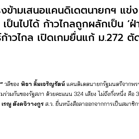
ตรงข้ามเสนอแคนดิเดตนายกฯ แข่ง 
้ เป็นไปได้ ก้าวไกลถูกผลักเป็น ‘ฝ่
์ก้าวไกล เปิดเกมยื่นแก้ ม.272 ตั
้”
วลีของ
พิธา ลิ้มเจริญรัตน์
แคนดิเดตนายกรัฐมนตรีจากพรรคก
ร่วมกันของรัฐสภา ด้วยคะแนน 324 เสียง ไม่ถึงกึ่งหนึ่ง คือ 
เรณู ตังคจิวางกูร
ส.ว. ยื่นหนังสือลาออกจากการเป็นสมาชิ