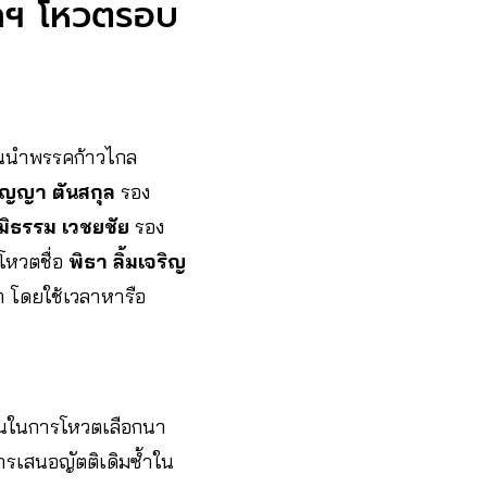
ายกฯ โหวตรอบ
 แกนนำพรรคก้าวไกล
กัญญา ตันสกุล
รอง
ูมิธรรม เวชยชัย
รอง
โหวตชื่อ
พิธา ลิ้มเจริญ
 โดยใช้เวลาหารือ
ขึ้นในการโหวตเลือกนา
บการเสนอญัตติเดิมซ้ำใน