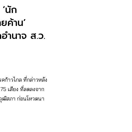
‘นัก
ายค้าน’
ดอำนาจ ส.ว.
้าวไกล ที่กล่าวหลัง
375 เสียง
ที่ลดลงจาก
กวุฒิสภา ก่อนโหวตนา