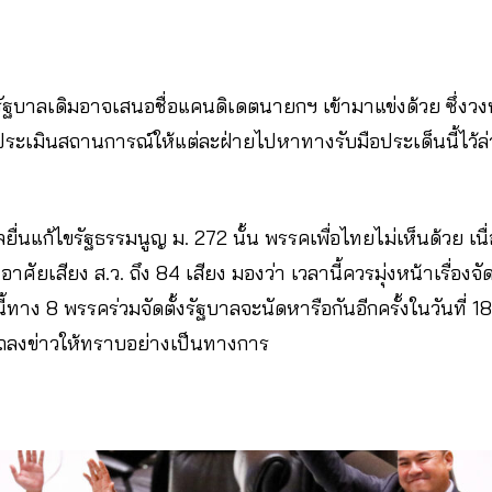
รัฐบาลเดิมอาจเสนอชื่อแคนดิเดตนายกฯ เข้ามาแข่งด้วย ซึ่งวง
ประเมินสถานการณ์ให้แต่ละฝ่ายไปหาทางรับมือประเด็นนี้ไว้ล
กลยื่นแก้ไขรัฐธรรมนูญ ม. 272 นั้น พรรคเพื่อไทยไม่เห็นด้วย เ
าศัยเสียง ส.ว. ถึง 84 เสียง มองว่า เวลานี้ควรมุ่งหน้าเรื่องจั
ทาง 8 พรรคร่วมจัดตั้งรัฐบาลจะนัดหารือกันอีกครั้งในวันที่ 18 
แถลงข่าวให้ทราบอย่างเป็นทางการ