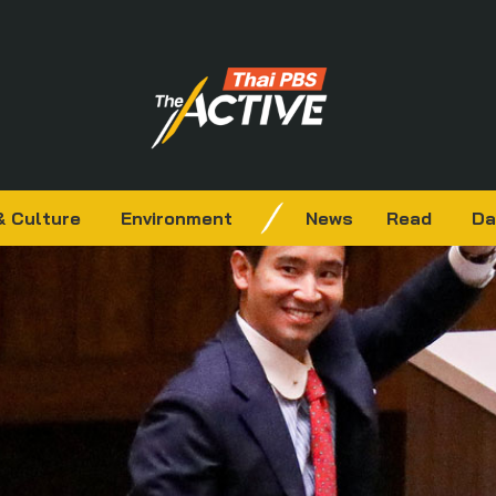
& Culture
Environment
News
Read
Da