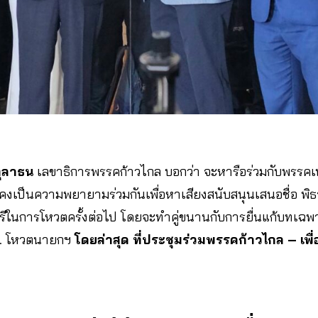
ตุลาธน
เลขาธิการพรรคก้าวไกล บอกว่า จะหารือร่วมกับพรรคเพ
คงเป็นความพยายามร่วมกันเพื่อหาเสียงสนับสนุนเสนอชื่อ พิธา 
ีในการโหวตครั้งต่อไป โดยจะทำคู่ขนานกับการยื่นแก้บทเฉ
ส.ว. โหวตนายกฯ
โดยล่าสุด ที่ประชุมร่วมพรรคก้าวไกล – เพื่