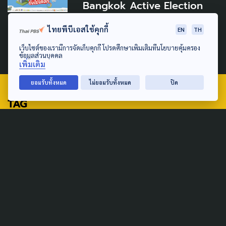
Bangkok Active Election
2026: กรุงเทพฯ มาได้ไกล ยัง
ไทยพีบีเอสใช้คุกกี้
EN
TH
ไปได้อีก
เว็บไซต์ของเรามีการจัดเก็บคุกกี้ โปรดศึกษาเพิ่มเติมที่นโยบายคุ้มครอง
29 พฤษภาคม 2026
ข้อมูลส่วนบุคคล
เพิ่มเติม
ยอมรับทั้งหมด
ไม่ยอมรับทั้งหมด
ปิด
TAG
ACTIVE DATA LAB
ENVIRONMENT
INDIGENOUS
INEQUALITY
LIFE & CULTURE
POLICY WATCH
POST ELECTION
PUBLIC POLICY
SOCIAL AGENDA
THAIPROTESTS
THE LISTENING
ชายแดนใต้