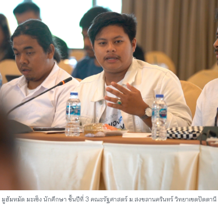
มูฮัมหมัด มะเซ็ง นักศึกษา ชั้นปีที่ 3 คณะรัฐศาสตร์ ม.สงขลานครินทร์ วิทยาเขตปัตตานี