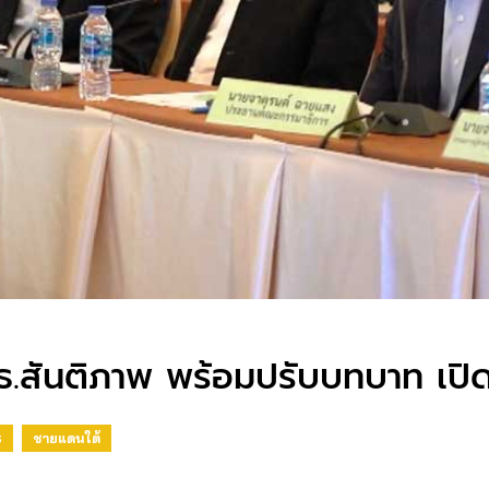
มธ.สันติภาพ พร้อมปรับบทบาท เปิ
S
ชายแดนใต้