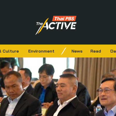
& Culture
Environment
News
Read
Da