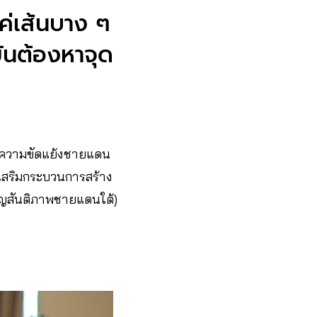
แค่เส้นบาง ๆ
ันต้องหาจุด
หาความขัดแย้งชายแดน
งเสริมกระบวนการสร้าง
มัญสันติภาพชายแดนใต้)