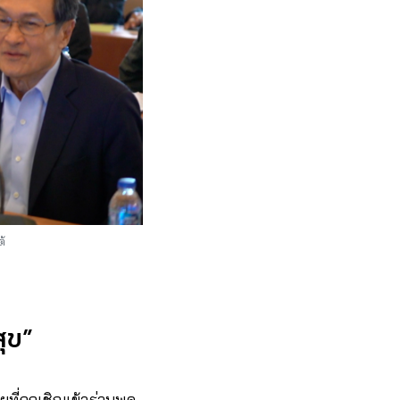
้
ุข”
ี่ถูกเชิญเข้าร่วมพูด