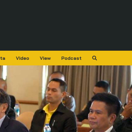
ta
Video
View
Podcast