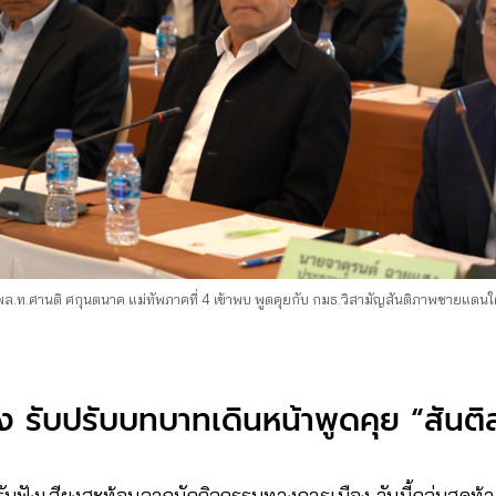
พล.ท.ศานติ ศกุนตนาค แม่ทัพภาคที่ 4 เข้าพบ พูดคุยกับ กมธ.วิสามัญสันติภาพชายแดนใต
ง รับปรับบทบาทเดินหน้าพูดคุย “สันติส
ฟังเสียงสะท้อนจากนักกิจกรรมทางการเมือง วันนี้กลุ่มสุดท้ายท