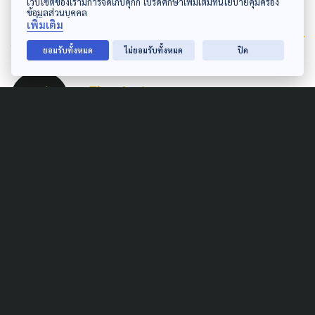
เว็บไซต์ของเรามีการจัดเก็บคุกกี้ โปรดศึกษาเพิ่มเติมที่นโยบายคุ้มครอง
ข้อมูลส่วนบุคคล
เพิ่มเติม
Author
ยอมรับทั้งหมด
ไม่ยอมรับทั้งหมด
ปิด
AUTHOR
The Active
กองบรรณาธิการ The Active
Related News
PUBLIC HEALTH
กทม. เล็งคุย สปสช. เพิ่มอัตรา
ผู้ดูแลผู้ป่วย-จนท.กายภาพฯ อัป