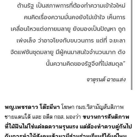
ต้านรัฐ เป็นสภาพการที่ต้องทำความเข้าใจใหม่
คนคิดเรื่องความมั่นคงยังไม่เข้าใจ เห็นการ
เคลื่อนไหวแต่งกายมลายู ยังมองเป็นปัญหา ถูก
เพ่งเล็ง ว่าอาจโยงกับขบวนการ แต่ที่ จ.ยะลา
จัดแฟชันชุดมลายู มีผู้คนมาสนใจจำนวนมาก ดัง
นั้นความคิดของรัฐจึงที่ไม่สมดุล”
จาตุรนต์ ฉายแสง
พญ.เพชรดาว โต๊ะมีนา
โฆษก กมธ.วิสามัญสันติภาพ
ชายแดนใต้ และ อดีต กอส. มองว่า
ขบวนการสันติภาพ
ที่ใฝ่ฝันไม่ใช่แค่ลดความรุนแรง แต่ต้องทำควบคู่กันไป
กับการทำให้สังคมเข้ามามีส่วนร่วมเรียนรู้ได้แค่ไหน