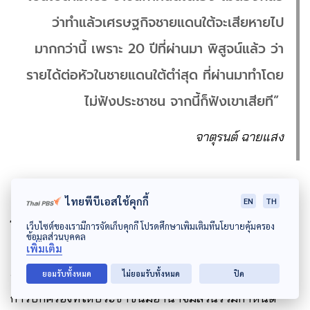
ว่าทำแล้วเศรษฐกิจชายแดนใต้จะเสียหายไป
มากกว่านี้ เพราะ 20 ปีที่ผ่านมา พิสูจน์แล้ว ว่า
รายได้ต่อหัวในชายแดนใต้ตำ่สุด ที่ผ่านมาทำโดย
ไม่ฟังประชาชน จากนี้ก็ฟังเขาเสียที”
จาตุรนต์ ฉายแสง
“กระจายอำนาจ” ทลายความพิเศษ
ไทยพีบีเอสใช้คุกกี้
EN
TH
ในชายแดนใต้
เว็บไซต์ของเรามีการจัดเก็บคุกกี้ โปรดศึกษาเพิ่มเติมที่นโยบายคุ้มครอง
ข้อมูลส่วนบุคคล
เพิ่มเติม
จาตุรนต์ ยังระบุถึงการกระจายอำนาจ ควรเป็นรูปแบบ
ยอมรับทั้งหมด
ไม่ยอมรับทั้งหมด
ปิด
การปกครองที่ให้ประชาชนมีอำนาจมีส่วนร่วมกำหนด