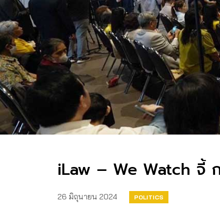
iLaw – We Watch จี้ กกต
26 มิถุนายน 2024
POLITICS