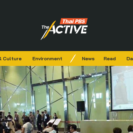
& Culture
Environment
News
Read
Da