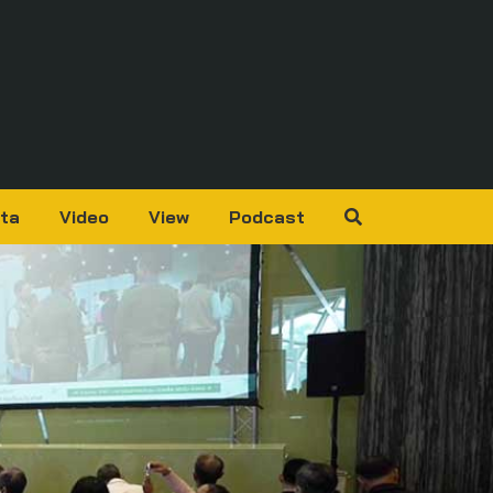
ta
Video
View
Podcast