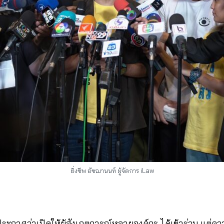
ยิ่งชีพ อัชฌานนท์ ผู้จัดการ iLaw
 ประกาศว่าเปิดให้ผู้สังเกตการณ์หลายองค์กร ได้เข้าร่วม แต่ควา