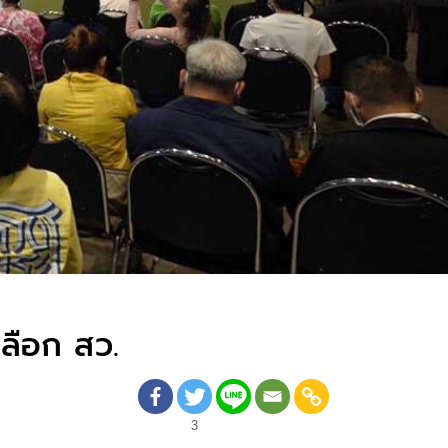
เลือก สว.
3