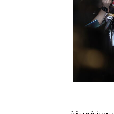
ยิ่งชีพ บอกอีกว่า กกต.