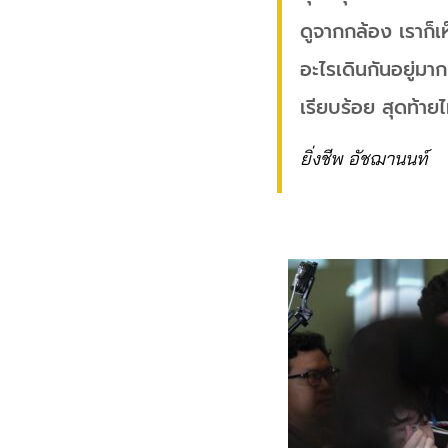
ดูจากกล้อง เราก็เห
อะไรเดินกันอยู่มา
เรียบร้อย สุดท้ายไม
ยิ่งชีพ อัชฌานนท์