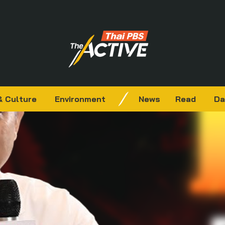
& Culture
Environment
News
Read
Da