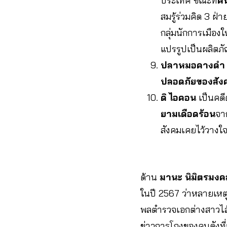
ประเทศ ขณะที่
คน
สมรู้ร่วมคิด 3 ฝ
กลุ่มนักการเมืองใ
แปรรูปเป็นผลิตภ
ปลาหมอคางด
ปลอดภัยของสัง
ดิ ไอคอน
เป็นคดีด
ยามเดือดร้อน
จา
สังคมเคยไว้วางใ
ด้าน
มานะ นิมิตรมง
ในปี 2567 ว่าหลายเหต
พลตำรวจเอกต่างสาวไส
ข่าวการโกงของคนดังที