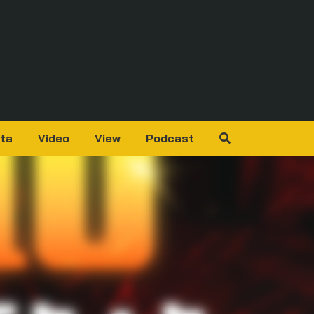
ta
Video
View
Podcast