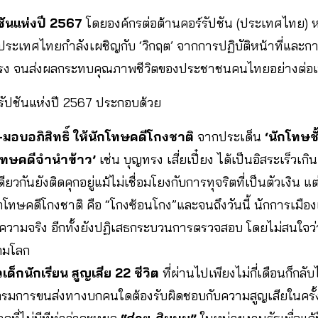
ชันแห่งปี 2567
โดยองค์กรต่อต้านคอร์รัปชัน (ประเทศไทย) 
ว่าประเทศไทยกำลังเผชิญกับ ‘วิกฤต’ จากการปฏิบัติหน้าที่และก
นแรง จนส่งผลกระทบคุณภาพชีวิตของประชาชนคนไทยอย่างต่อเน
อร์รัปชันแห่งปี 2567 ประกอบด้วย
อบอภิสิทธิ์ ให้นักโทษคดีโกงชาติ
จากประเด็น
‘นักโทษชั
โทษคดีจำนำข้าว’
เช่น บุญทรง เสี่ยเปี๋ยง ได้เป็นอิสระเร็วเก
ยวกันยังติดคุกอยู่แม้ไม่เชื่อมโยงกับการทุจริตที่เป็นตัวเงิน
้นักโทษคดีโกงชาติ คือ “โกงซ้อนโกง”และจนถึงวันนี้ นักการเ
ิดความจริง อีกทั้งยังปฏิเสธกระบวนการตรวจสอบ โดยไม่สนใจ
คมโลก
เด็กนักเรียน สูญเสีย 22 ชีวิต
ที่ผ่านไปเพียงไม่กี่เดือนก็กลับไ
ที่กรมการขนส่งทางบกคนใดต้องรับผิดชอบกับความสูญเสียในครั้งน