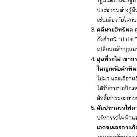
รัฐมนตรี และรัฐบา
ประชาชนต่างรู้ดี
เช่นเดียวกับโศกนา
คดีนายอิทธิพล ค
ยังตำหนิ “ป.ป.ช.”
เปลี่ยนหลักกฎหม
ฮุบที่รถไฟ เขา
ใหญ่เหนือคำพิ
ไปมา และเลือกหย
ได้รับการปกป้องหร
สิทธิ์เช่าระยะย
สัมปทานรถไฟควา
บริหารรถไฟฟ้าแอร
เอกชนเจรจาแก้ส