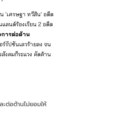
น ‘เศรษฐา ทวีสิน’ อดีต
นแลนด์ร้องเรียน 2 อดีต
ใจการต่อต้าน
ร์รัปชันเลวร้ายลง จน
ังคมก็ระแวง คัดค้าน
ละต่อต้านไม่ยอมให้