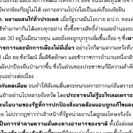
ป็นธรรม และถ่วงการพัฒนาโครงการ อีอีซี จนนักลงทุนต่างชา
พวกพ้องก็อยู่ไม่ได้ เพราะความโปร่งใสเป็นแค่เรื่องเพ้อฝัน
ป.ก. หลายแสนไร่ทั่วประเทศ
เมื่อรัฐบาลมีนโยบาย ส.ป.ก. ทอ
ช้ทำมาหากินได้แทบทุกอย่าง ทั้งซื้อขายสิทธิ์ง่ายและจำนองธ
ยละ 30 อยู่ในมือนายทุน และยังคงถูกบุกรุกเพิ่มขึ้นเรื่อย ๆ
ซึ่ง
คว
ราชการและนักการเมืองไม่มีเอี่ยว
อย่างไรก็ตามความหวังที่
ป เมื่อ ผอ.ชัยวัฒน์ ลิ้มลิขิตอักษร และข้าราชการจำนวนหนึ่งก
ีพลังปกป้องผืนป่ามากขึ้น ซึ่งในส่วนของประชาชนก็มีความสำคัญ
นอย่างต่อเนื่อง
แร่แคดเมียม
จนทำให้สังคมตื่นตระหนกเพราะกากแร่อันตรายที
งขนย้ายผ่านไปหลายจังหวัด โดย
ประชาชนไม่รู้อะไรเลยเพราะท
โยบายของรัฐที่การปกป้องสิ่งแวดล้อมแอบถูกแก้ไขและ
หาย ไม่ปรากฏข่าวว่าเจ้าหน้าที่รัฐหน่วยงานใดถูกลงโทษจริงจัง
อน เป็นการทำลายความมั่นคงทางอาหารของชาติ
ทั้งยังส่งผล