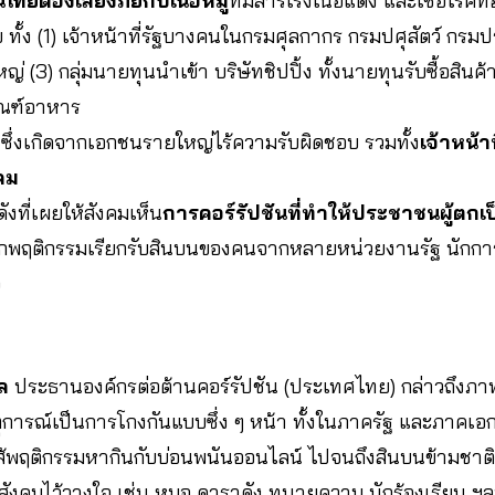
ไทยต้องเสี่ยงภัยกับเนื้อหมู
ที่มีสารเร่งเนื้อแดง และเชื้อโรคท
่าย ทั้ง (1) เจ้าหน้าที่รัฐบางคนในกรมศุลกากร กรมปศุสัตว์ ก
หญ่ (3) กลุ่มนายทุนนำเข้า บริษัทชิปปิ้ง ทั้งนายทุนรับซื้อส
ัณฑ์อาหาร
ำ
ซึ่งเกิดจากเอกชนรายใหญ่ไร้ความรับผิดชอบ รวมทั้ง
เจ้าหน้า
คม
ังที่เผยให้สังคมเห็น
การคอร์รัปชันที่ทำให้ประชาชนผู้ตกเป็
กพฤติกรรมเรียกรับสินบนของคนจากหลายหน่วยงานรัฐ นักการเ
จ
คล
ประธานองค์กรต่อต้านคอร์รัปชัน (ประเทศไทย) กล่าวถึงภา
ุการณ์เป็นการโกงกันแบบซึ่ง ๆ หน้า ทั้งในภาครัฐ และภาคเอ
้พฤติกรรมหากินกับบ่อนพนันออนไลน์ ไปจนถึงสินบนข้ามชาติ
่สังคมไว้วางใจ เช่น หมอ ดาราดัง ทนายความ นักร้องเรียน ฯ