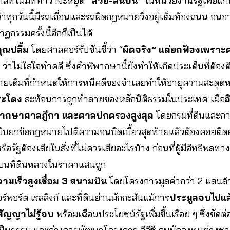
ลที่ไม่มีทีท่าว่าจะหยุด
“ส่วย-สินบน”
ในหน่วยงานรัฐเพื่อแก้
ว่าทุกวันนี้มีรถเถื่อนและรถผิดกฎหมายวิ่งอยู่เต็มท้องถนน จน
ฏกรรมครั้งนี้อีกก็เป็นได้
ุณปลื้ม
โดยศาลคอร์รัปชันชี้ว่า “
ผิดจริง” แต่ยกฟ้องเพรา
 ว่าไม่ใส่ใจทำคดี ซึ่งคำพิพากษานี้ยังทำให้เกิดประเด็นที่ต้อง
ายเดิมที่กำหนดให้การหนีคดีของจำเลยทำให้อายุความสะดุดหย
กระโดง
สะท้อนการถูกทำลายของหลักนิติธรรมในประเทศ เมื่อ
อ
พากษาศาลฎีกา และศาลปกครองสูงสุด
โดยกรมที่ดินและกา
ิบยกข้อกฎหมายไปตีความจนบิดเบี้ยวสุดท้ายแล้วต้องคอยติด
ือรัฐต้องเสียในสิ่งที่ไม่ควรเสียอะไรบ้าง ก่อนที่ผู้มีอิทธิพลทา
าวบนที่ดินหลวงในราคาแสนถูก
มเร็วสูงเชื่อม 3 สนามบิน
โดยโครงการมูลค่ากว่า 2 แสนล้าน
์พอร์ต เรลลิงก์ และที่ดินย่านมักกะสันแม้การ
ประมูลจบไปแล้ว
ัญญาไม่รู้จบ
พร้อมเฉือนประโยชน์รัฐเพิ่มขึ้นเรื่อย ๆ ซึ่งขัด