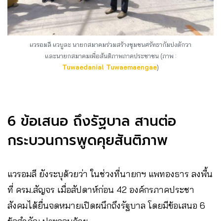
แวรอมลี แวบูละ นายกสมาคมร่วมสร้างชุมชนศรัทธากัมปงตักวา
และนายกสมาคมเพื่อสันติภาพภาคประชาชน (ภาพ :
Tuwaedanial Tuwaemaengae
)
6 ข้อเสนอ ถึงรัฐบาล สานต่อ
กระบวนการพูดคุยสันติภาพ
แวรอมลี ยังระบุด้วยว่า ในช่วงที่นายกฯ แพทองธาร ลงพื้น
ที่ ครม.สัญจร เมื่อสัปดาห์ก่อน 42 องค์กรภาคประชา
สังคมได้ยื่นจดหมายเปิดผนึกถึงรัฐบาล โดยมีข้อเสนอ 6