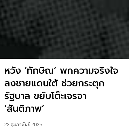
หวัง ‘ทักษิณ’ พกความจริงใจ
ลงชายแดนใต้ ช่วยกระตุก
รัฐบาล ขยับโต๊ะเจรจา
‘สันติภาพ’
22 กุมภาพันธ์ 2025