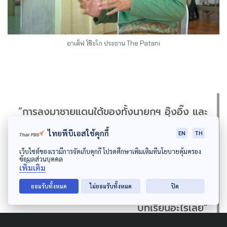
อาเต็ฟ โซ๊ะโก ประธาน The Patani
“การลงมาชายแดนใต้ของทั้งนายกฯ อุ๊งอิ๊ง และ
ทักษิณ อาจไม่ได้พูดถึงกระบวนการสันติภาพ
ไทยพีบีเอสใช้คุกกี้
EN
TH
แต่มาคุยกระบวนการพัฒนาเศรษฐกิจ โดย
เว็บไซต์ของเรามีการจัดเก็บคุกกี้ โปรดศึกษาเพิ่มเติมที่นโยบายคุ้มครอง
ข้อมูลส่วนบุคคล
อยากให้ลืมการแก้ปัญหาเชิงโครงสร้าง ถ้าให้
เพิ่มเติม
คนในพื้นที่คิดแบบนั้นจริง ที่ผ่านมาก็ถือว่าไม่ได้
ยอมรับทั้งหมด
ไม่ยอมรับทั้งหมด
ปิด
บทเรียนอะไรเลย”