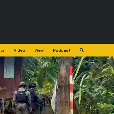
ta
Video
View
Podcast