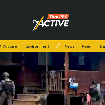
& Culture
Environment
News
Read
Da