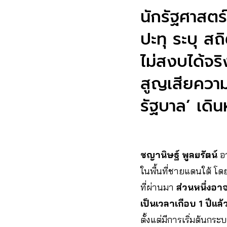
นักรัฐศาสตร
ปะทุ ระบุ สถ
ไม่สงบได้จริ
สูญเสียควา
รัฐบาล’ เดิน
ชญานิษฐ์ พูลยรัตน์
อา
ในพื้นที่ชายแดนใต้ โด
ที่ผ่านมา
ส่วนหนึ่งอ
เป็นเวลาเกือบ 1 ปีแล้
ตั้งแต่มีการเริ่มต้นก