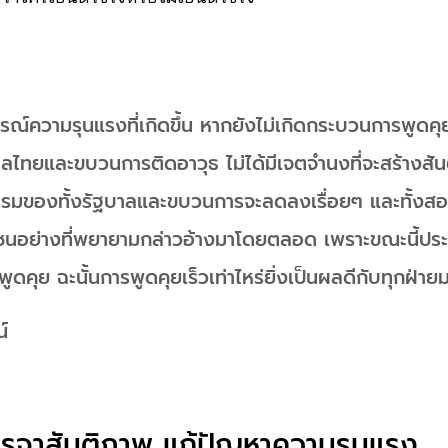
ณ์ความรุนแรงที่เกิดขึ้น หากยังไม่เกิดกระบวนการพูดค
บาลไทยและขบวนการติดอาวุธ ไม่ได้มีเจตจำนงที่จะสร้างสั
ของทั้งรัฐบาลและขบวนการจะลดลงเรื่อยๆ และทั้งสองฝ่
นอย่างที่พยายามกล่าวอ้างมาโดยตลอด เพราะขณะนี้ปร
ูดคุย ฉะนั้นการพูดคุยเร็วเท่าไหร่ยิ่งเป็นผลดีกับทุกฝ่ายมา
์
เจรจาสันติภาพ แก้ปัญหาความรุนแรง