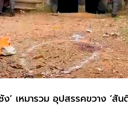
ัง’ เหมารวม อุปสรรคขวาง ‘สันต