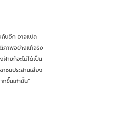
ุยกันอีก อาจแปล
นติภาพอย่างแท้จริง
ายก็จะไม่ได้เป็น
ะชาชนประสานเสียง
กขึ้นเท่านั้น”