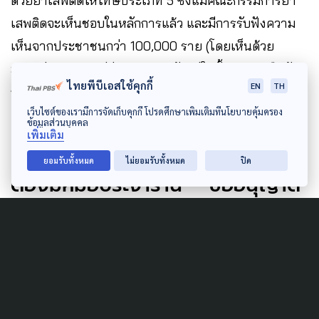
ด้วยยาเสพติดให้โทษประเภท 5 ซึ่งแม้คณะกรรมการยา
เสพติดจะเห็นชอบในหลักการแล้ว และมีการรับฟังความ
เห็นจากประชาชนกว่า 100,000 ราย (โดยเห็นด้วย
มากกว่า 80%) แต่ร่างประกาศยังอยู่ในขั้นตอนรอยืนยัน
ไทยพีบีเอสใช้คุกกี้
EN
TH
กลับจากกระทรวง
เว็บไซต์ของเรามีการจัดเก็บคุกกี้ โปรดศึกษาเพิ่มเติมที่นโยบายคุ้มครอง
ข้อมูลส่วนบุคคล
เพิ่มเติม
สธ. เตรียม ‘เข้มงวดขั้นต่อไป’ อาจ
ยอมรับทั้งหมด
ไม่ยอมรับทั้งหมด
ปิด
ต้องมีหมอประจำร้าน – ขออนุญาต
ใหม่ยากขึ้น
ตรีชฎา กล่าวเพิ่มเติมว่า กระทรวงสาธารณสุขมีแนวโน้ม
จะ
เข้มงวดมากขึ้นในอนาคต
โดยการออกใบอนุญาต
รายใหม่จะพิจารณาอย่างรอบคอบขึ้น เนื่องจาก