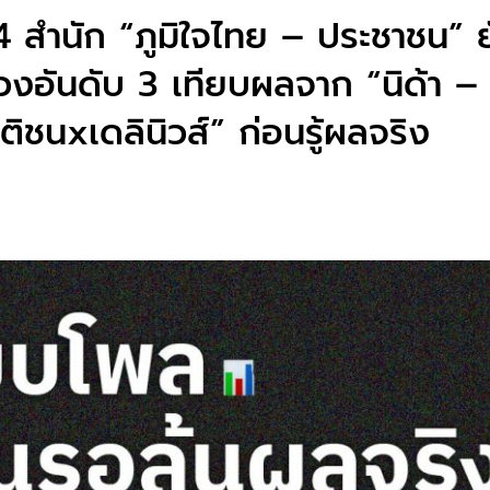
 สำนัก “ภูมิใจไทย – ประชาชน” ย
่วงอันดับ 3 เทียบผลจาก “นิด้า –
ิชนxเดลินิวส์” ก่อนรู้ผลจริง