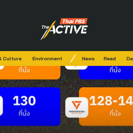
& Culture
Environment
News
Read
Da