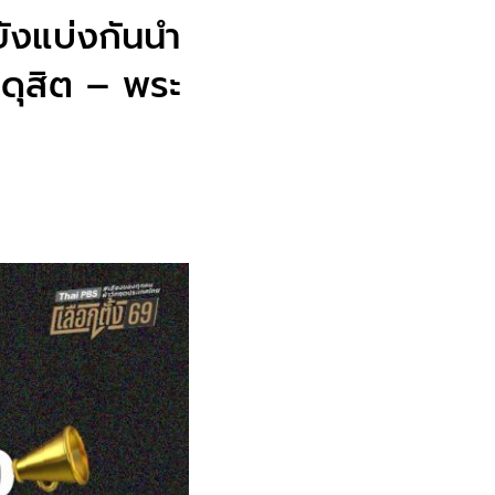
ังแบ่งกันนำ
 ดุสิต – พระ