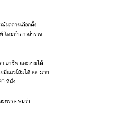
ณ์ผลการเลือกตั้ง
พท์ โดยทำการสำรวจ
กษา อาชีพ และรายได้
ทยมีแนวโน้มได้ สส. มาก
 ที่นั่ง
่ละพรรค พบว่า