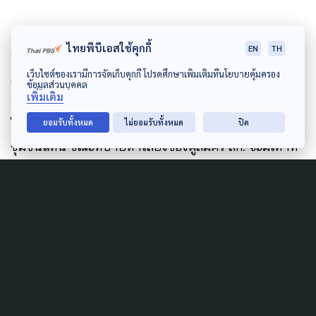
ไทยพีบีเอสใช้คุกกี้
EN
TH
ชัยวัฒน์ ยังยืนยันว่าจะไม่มีการติดป้ายหาเสียงของผู้
เว็บไซต์ของเรามีการจัดเก็บคุกกี้ โปรดศึกษาเพิ่มเติมที่นโยบายคุ้มครอง
สมัครผู้ว่าฯ กทม. พรรคประชาชน เพื่อลดผลกระทบต่อ
ข้อมูลส่วนบุคคล
เพิ่มเติม
ทัศนียภาพ และไม่สร้างภาระให้เมืองในช่วงฤดูฝน โดยจะ
ใช้วิธีลงพื้นที่พบประชาชน แจกแผ่นพับ และสื่อสารผ่าน
ยอมรับทั้งหมด
ไม่ยอมรับทั้งหมด
ปิด
ชุมชนแทน ขณะที่ป้ายหาเสียงของผู้สมัคร สก. จะมีเท่าที่
จำเป็น เพื่อป้องกันความสับสนของประชาชน
Author
AUTHOR