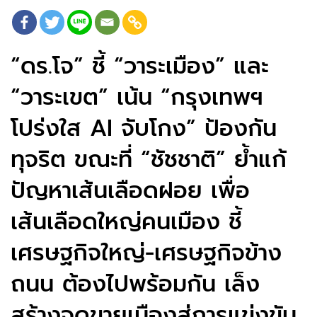
“ดร.โจ” ชี้ “วาระเมือง” และ
“วาระเขต” เน้น “กรุงเทพฯ
โปร่งใส AI จับโกง” ป้องกัน
ทุจริต ขณะที่ “ชัชชาติ” ย้ำแก้
ปัญหาเส้นเลือดฝอย เพื่อ
เส้นเลือดใหญ่คนเมือง ชี้
เศรษฐกิจใหญ่-เศรษฐกิจข้าง
ถนน ต้องไปพร้อมกัน เล็ง
สร้างจุดขายเมืองสู่การแข่งขัน