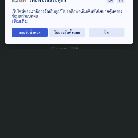
ไทยพีบีเอสใช้คุกกี้
EN
TH
URBAN
2 ปี 'วินโพรเสส' มลพิษหนอง
เว็บไซต์ของเรามีการจัดเก็บคุกกี้ โปรดศึกษาเพิ่มเติมที่นโยบายคุ้มครอง
ข้อมูลส่วนบุคคล
พะวาไม่ไปไหน ยังไร้เยียวยา ตั้ง
เพิ่มเติม
คำถามงบฯ กำจัด-ฟื้นฟู หวั่นปน
ยอมรับทั้งหมด
ไม่ยอมรับทั้งหมด
ปิด
เปื้อนไม่จบ
27 เมษายน 2026
TAG
ACTIVE DATA LAB
ENVIRONMENT
INDIGENOUS
INEQUALITY
LIFE & CULTURE
POLICY WATCH
POST ELECTION
PUBLIC POLICY
SOCIAL AGENDA