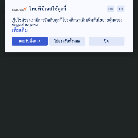
POLLUTION
LAW & RIGHTS
ไทยพีบีเอสใช้คุกกี้
EN
TH
POLITICS
SOCIAL MOVEMENT
เว็บไซต์ของเรามีการจัดเก็บคุกกี้ โปรดศึกษาเพิ่มเติมที่นโยบายคุ้มครอง
ข้อมูลส่วนบุคคล
เพิ่มเติม
ภาคประชาชน ดักคอรัฐบาล หลัง
ไร้สัญญาณดัน กม. PRTR กลับ
ยอมรับทั้งหมด
ไม่ยอมรับทั้งหมด
ปิด
เข้าสภาฯ
28 เมษายน 2026
TAG
ACTIVE DATA LAB
ENVIRONMENT
INDIGENOUS
INEQUALITY
LIFE & CULTURE
POLICY WATCH
POST ELECTION