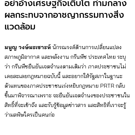
อย่าอ้างเศรษฐกิจเติบโต ท่ามกลาง
ผลกระทบจากอาชญากรรมทางสิ่ง
แวดล้อม
มนูญ วงษ์มะเซาะห์
นักรณรงค์ด้านการเปลี่ยนแปลง
สภาพภูมิอากาศ และพลังงาน กรีนพีซ ประเทศไทย ระบุ
ว่า กรีนพีซยืนยันเจตจำนงตามเดิมว่า ภาคประชาชนไม่
เคยละเลยกฎหมายฉบับนี้ และอยากให้รัฐสภาในฐานะ
ตัวแทนของภาคประชาชนเร่งหยิบกฎหมาย PRTR กลับ
ขึ้นมาพิจารณาเพราะ จะยืนยันเจตจำนงของประชาชนใน
สิทธิ์ที่จะเข้าถึง และรับรู้ข้อมูลข่าวสาร และสิทธิที่เราจะรู้
ว่ามลพิษใครเป็นคนก่อ