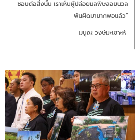
ชอบต่อสิ่งนั้น เราเห็นผู้ปล่อยมลพิษลอยนวล
พ้นผิดมามากพอแล้ว”
มนูญ วงษ์มะเซาะห์