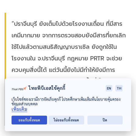
“ปราจีนบุรี ยังเต็มไปด้วยโรงงานเถื่อน ที่มีสาร
เคมีมากมาย จากการตรวขสอบยังมีสารที่ยกเลิก
ใช้ไปแล้วตามสนธิสัญญาบราเซิล ยังถูกใช้ใน
โรงงานใน จ.ปราจีนบุรี กฎหมาย PRTR จะช่วย
ควบคุมสิ่งนี้ได้ แต่วันนี้ยังไม่มีทำให้ยังมีการ
ลักลอบนำสารอันตรายเข้ามาในพื้นที่เป็นอันตราย
ไทยพีบีเอสใช้คุกกี้
EN
TH
ต่อพี่น้องประชาชนอย่างมาก”
เว็บไซต์ของเรามีการจัดเก็บคุกกี้ โปรดศึกษาเพิ่มเติมที่นโยบายคุ้มครอง
ข้อมูลส่วนบุคคล
สุเมธ เหรียญพงษ์นาม
เพิ่มเติม
ยอมรับทั้งหมด
ไม่ยอมรับทั้งหมด
ปิด