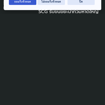
ยอมรับทั้งหมด
ไม่ยอมรับทั้งหมด
ปิด
SOCIAL MOVEMENT
SCG รับขนขยะน้ำท่วมหาดใหญ่
แปรรูปเชื้อเพลิง RDF หวังลด
ภาระฝังกลบ เร่งฟื้นเมืองหลังน้ำ
ลด
1 ธันวาคม 2025
TAG
ACTIVE DATA LAB
ENVIRONMENT
INDIGENOUS
INEQUALITY
LIFE & CULTURE
POLICY WATCH
POST ELECTION
PUBLIC POLICY
SOCIAL AGENDA