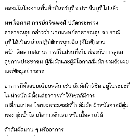
หลอมในโรงงานพื้นที่กบินทร์บุรี จ.ปราจีนบุรี ไปแล้ว
นพ.โอภาส การย์กวินพงศ์
ปลัดกระทรวง
สาธารณสุข กล่าวว่า นายแพทย์สาธารณสุข จ.ปราณี
บุรี ได้เปิดหน่วยปฏิบัติการฉุกเฉิน (อีโอซี) ส่วน
หน้า ติดตามสถานการณ์ในส่วนที่เกี่ยวข้องกับการดูแล
สุขภาพประชาชน ผู้สัมผัสและผู้มีโอกาสสัมผัส รวมถึงเผย
แพร่ข้อมูลข่าวสาร
อาการมีทั้งแบบเฉียบพลัน เช่น สัมผัสใกล้ชิด อยู่ในระยะที่
ไม่ห่างนัก มีตั้งแต่อาการทำให้เซลล์มีการ
เปลี่ยนแปลง โดยเฉพาะเซลล์ที่ไปสัมผัส ผิวหนังอาจมีตุ่ม
พอง ตุ่มน้ำใส เกิดการอักเสบ หรือเนื้อตายได้
ถ้าสัมผัสนาน ๆ หรืออาการ