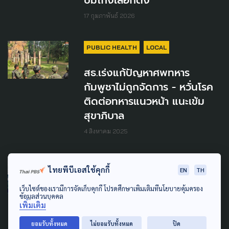
17 กุมภาพันธ์ 2026
PUBLIC HEALTH
LOCAL
สธ.เร่งแก้ปัญหาศพทหาร
กัมพูชาไม่ถูกจัดการ - หวั่นโรค
ติดต่อทหารแนวหน้า แนะเข้ม
สุขาภิบาล
4 สิงหาคม 2025
POLLUTION
PUBLIC HEALTH
ไทยพีบีเอสใช้คุกกี้
EN
TH
'กรมอนามัย' ยัน ไม่ปกปิดข้อมูล
เว็บไซต์ของเรามีการจัดเก็บคุกกี้ โปรดศึกษาเพิ่มเติมที่นโยบายคุ้มครอง
ข้อมูลส่วนบุคคล
ปมตรวจสารหนู ชี้พบในปัสสาวะ
เพิ่มเติม
เป็นค่าปกติ ไม่กระทบสุขภาพ
ยอมรับทั้งหมด
ไม่ยอมรับทั้งหมด
ปิด