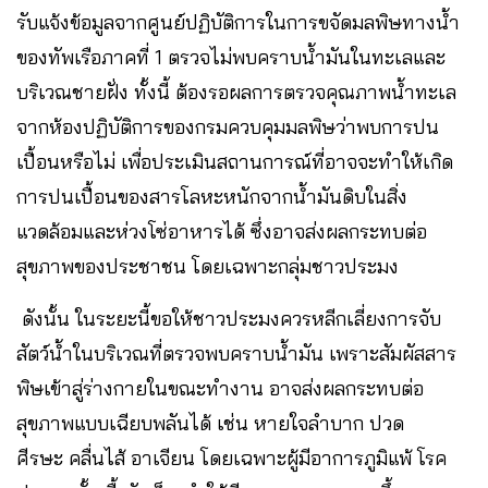
รับแจ้งข้อมูลจากศูนย์ปฏิบัติการในการขจัดมลพิษทางน้ำ
ของทัพเรือภาคที่ 1 ตรวจไม่พบคราบน้ำมันในทะเลและ
บริเวณชายฝั่ง ทั้งนี้ ต้องรอผลการตรวจคุณภาพน้ำทะเล
จากห้องปฏิบัติการของกรมควบคุมมลพิษว่าพบการปน
เปื้อนหรือไม่ เพื่อประเมินสถานการณ์ที่อาจจะทำให้เกิด
การปนเปื้อนของสารโลหะหนักจากน้ำมันดิบในสิ่ง
แวดล้อมและห่วงโซ่อาหารได้ ซึ่งอาจส่งผลกระทบต่อ
สุขภาพของประชาชน โดยเฉพาะกลุ่มชาวประมง
ดังนั้น ในระยะนี้ขอให้ชาวประมงควรหลีกเลี่ยงการจับ
สัตว์น้ำในบริเวณที่ตรวจพบคราบน้ำมัน เพราะสัมผัสสาร
พิษเข้าสู่ร่างกายในขณะทำงาน อาจส่งผลกระทบต่อ
สุขภาพแบบเฉียบพลันได้ เช่น หายใจลำบาก ปวด
ศีรษะ คลื่นไส้ อาเจียน โดยเฉพาะผู้มีอาการภูมิแพ้ โรค