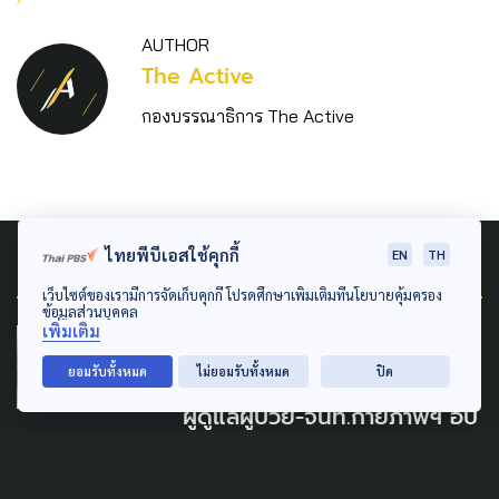
AUTHOR
The Active
กองบรรณาธิการ The Active
ไทยพีบีเอสใช้คุกกี้
Related News
EN
TH
เว็บไซต์ของเรามีการจัดเก็บคุกกี้ โปรดศึกษาเพิ่มเติมที่นโยบายคุ้มครอง
ข้อมูลส่วนบุคคล
เพิ่มเติม
PUBLIC HEALTH
ยอมรับทั้งหมด
ไม่ยอมรับทั้งหมด
ปิด
กทม. เล็งคุย สปสช. เพิ่มอัตรา
ผู้ดูแลผู้ป่วย-จนท.กายภาพฯ อัป
เกรดระบบครอบคลุมทุกชุมชน
21 กรกฎาคม 2026