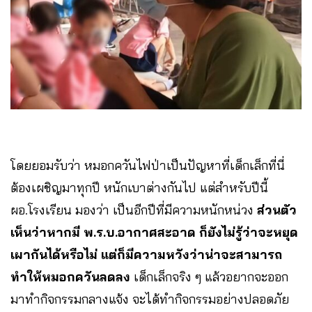
โดยยอมรับว่า หมอกควันไฟป่า​เป็นปัญหาที่เด็กเล็กที่นี่​
ต้องเผชิญมาทุกปี​ หนักเบาต่างกันไป​ แต่สำหรับปีนี้
ผอ.โรงเรียน มองว่า เป็นอีกปีที่มีความหนักหน่วง​
ส่วนตัว
เห็นว่าหาก​มี พ.ร.บ.อากาศสะอาด​ ก็ยังไม่รู้ว่าจะหยุด
เผากันได้หรือไม่​ แต่ก็มีความหวังว่า​น่าจะสามารถ
ทำให้หมอกควันลดลง
เด็กเล็กจริง ๆ แล้วอยากจะออก
มาทำกิจกรรมกลางแจ้ง จะได้ทำกิจกรรมอย่างปลอดภัย