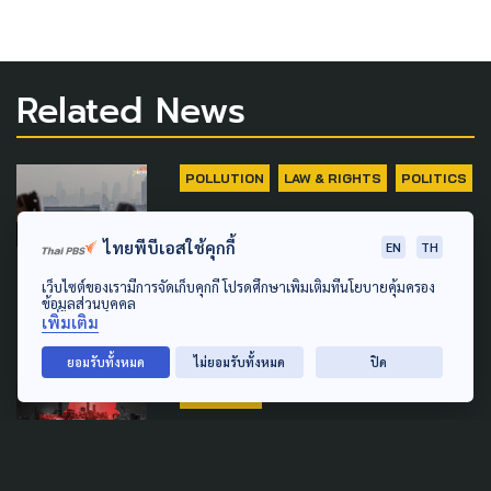
Related News
POLLUTION
LAW & RIGHTS
POLITICS
กมธ.สว.ประชุมนัดส่งท้าย
ไทยพีบีเอสใช้คุกกี้
EN
TH
'พ.ร.บ.อากาศสะอาด' เตรียมเข้า
วาระ 2-3 วุฒิสภา 6-7 ก.ค.นี้
เว็บไซต์ของเรามีการจัดเก็บคุกกี้ โปรดศึกษาเพิ่มเติมที่นโยบายคุ้มครอง
ข้อมูลส่วนบุคคล
เพิ่มเติม
30 มิถุนายน 2026
ยอมรับทั้งหมด
ไม่ยอมรับทั้งหมด
ปิด
DISASTER
ส่องนโยบายสู้ภัยพิบัติ ว่าที่ผู้
ว่าฯ กทม. 2569 ตอบโจทย์คน