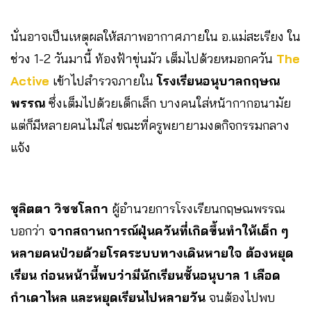
นั่นอาจเป็นเหตุผลให้สภาพอากาศภายใน อ.แม่สะเรียง ใน
ช่วง 1-2 วันมานี้ ท้องฟ้า​ขุ่นมัว​ เต็มไปด้วยหมอกควัน
The
Active
เข้าไปสำรวจภายใน
โรงเรียนอนุบาล​กฤษณ
พรรณ
​ซึ่งเต็มไปด้วยเด็กเล็ก​ บางคนใส่หน้ากากอนามัย​
แต่ก็มีหลายคนไม่ใส่​ ขณะที่ครูพยายามงดกิจกรรมกลาง
แจ้ง
ชุลิตตา​ วิชชโลกา​
ผู้อำนวยการโรงเรียนกฤษณพรรณ​
บอกว่า
จากสถานการณ์ฝุ่นควันที่เกิดขึ้นทำให้เด็ก ๆ
หลายคนป่วยด้วยโรคระบบทางเดินหายใจ ต้องหยุด
เรียน​ ก่อนหน้านี้พบว่ามีนักเรียนชั้นอนุบาล 1 เลือด
กำเดาไหล และหยุดเรียนไปหลายวัน
จนต้องไปพบ