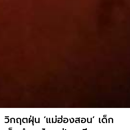
วิกฤตฝุ่น ‘แม่ฮ่องสอน’ เด็ก