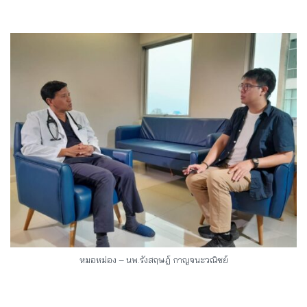
หมอหม่อง – นพ.รังสฤษฎ์ กาญจนะวณิชย์