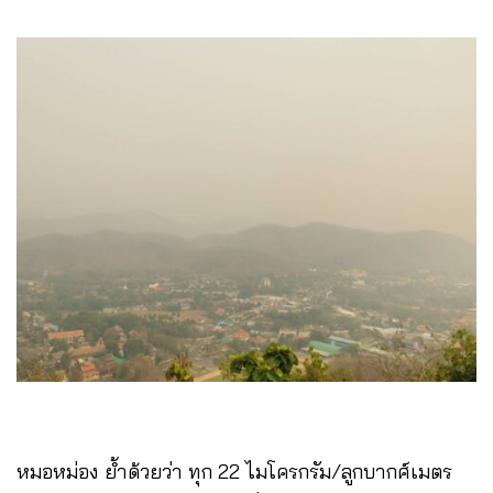
หมอหม่อง ย้ำด้วยว่า ทุก 22 ไมโครกรัม/ลูกบากศ์เมตร