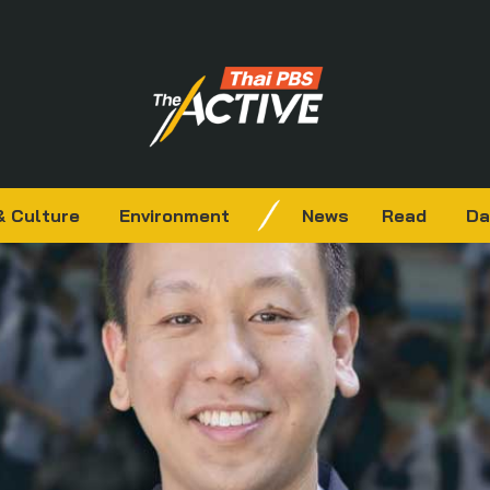
& Culture
Environment
News
Read
Da