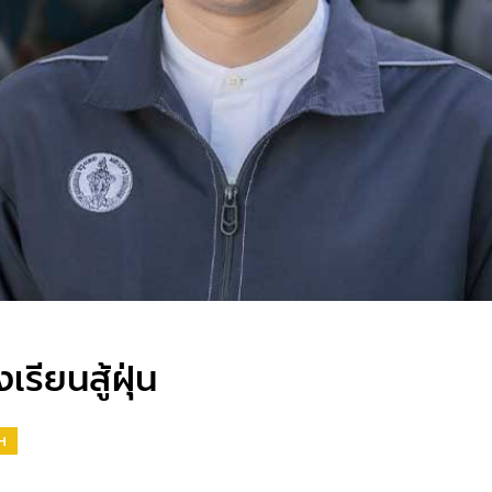
เรียนสู้ฝุ่น
H