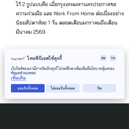
ไว้ 2 รูปแบบคือ เมื่อกรุงเทพมหานครประกาศขอ
ความร่วมมือ และ Work From Home ต่อเนื่องอย่าง
น้อยสัปดาห์ละ 1 วัน ตลอดเดือนมกราคมถึงเดือน
มีนาคม 2569
ปลูกต้นไม้ล้านต้น เพื่อเป็นแนวกำแพงในการกรอง
ไทยพีบีเอสใช้คุกกี้
EN
TH
ฝุ่น โดยเฉพาะในพื้นที่โซนตะวันออกของ
เว็บไซต์ของเรามีการจัดเก็บคุกกี้ โปรดศึกษาเพิ่มเติมที่นโยบายคุ้มครอง
กรุงเทพมหานคร ซึ่งตอนนี้มีประชาชนลงทะเบียน
ข้อมูลส่วนบุคคล
เพิ่มเติม
ปลูกต้นไม้แล้วกว่า 2.2 ล้านต้น
ยอมรับทั้งหมด
ไม่ยอมรับทั้งหมด
ปิด
“กรุงเทพมหานคร มี 2 ฤดู คือฤดูฝน กับฤดูฝุ่น
ขณะนี้ฤดูฝนเรื่องของน้ำท่วมผ่านไปแล้ว กำลัง