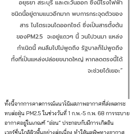
อยุธยา สระบุรี และตะวันออก ซึ่งมีโรงไฟฟ้า
ชนิดนี้อยู่ตามแนวอีกมาก พบการกระจุดตัวของ
สาร ไนโตรเจนไดออกไซด์ ซึ่งเป็นสารตั้งต้น
ของPM2.5 จะอยู่แถวๆ นี้ วนไปวนมา แหล่ง
กำเนิดนี้ คนลืมไปไม่พูดถึง รัฐบาลก็ไม่พูดถึง
ทั้งที่เป็นแหล่งปล่อยขนาดใหญ่ หากลดตรงนี้ได้
จะช่วยได้เยอะ”
ทั้งนี้จากการคาดการณ์แนวโน้มสภาพอากาศที่ส่งผลกระ
ทบต่อฝุ่น PM2.5 ในช่วงวันที่ 1 ก.พ.-5 ก.พ. 68 การระบาย
อากาศอยู่ในเกณฑ์ “อ่อน” ประกอบกับมีการเกิดอิน
เวอร์ชั่นใกล้ผิวพื้นอย่างต่อเนื่อง ทำให้มลพิษทางอากาศ