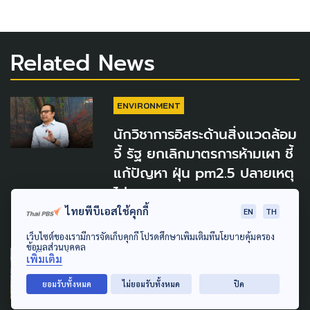
Related News
ENVIRONMENT
นักวิชาการอิสระด้านสิ่งแวดล้อม
จี้ รัฐ ยกเลิกมาตรการห้ามเผา ชี้
แก้ปัญหา ฝุ่น pm2.5 ปลายเหตุ
ไม่ตรงจุด
ไทยพีบีเอสใช้คุกกี้
EN
TH
4 พฤษภาคม 2026
เว็บไซต์ของเรามีการจัดเก็บคุกกี้ โปรดศึกษาเพิ่มเติมที่นโยบายคุ้มครอง
ข้อมูลส่วนบุคคล
DISASTER
เพิ่มเติม
จ.เชียงใหม่ วิกฤตหนัก ค่าฝุ่น
ยอมรับทั้งหมด
ไม่ยอมรับทั้งหมด
ปิด
PM 2.5 พุ่ง ระดับอันตราย ติด