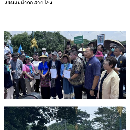
แดนแม่น้ำกก สาย โขง