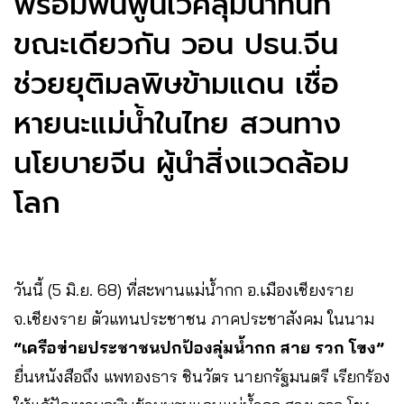
พร้อมฟื้นฟูนิเวศลุ่มน้ำทันที
ขณะเดียวกัน วอน ปธน.จีน
ช่วยยุติมลพิษข้ามแดน เชื่อ
หายนะแม่น้ำในไทย สวนทาง
นโยบายจีน ผู้นำสิ่งแวดล้อม
โลก
วันนี้ (5 มิ.ย. 68) ที่สะพานแม่น้ำกก อ.เมืองเชียงราย
จ.เชียงราย ตัวแทนประชาชน ภาคประชาสังคม ในนาม
“เครือข่ายประชาชนปกป้องลุ่มน้ำกก สาย รวก โขง”
ยื่นหนังสือถึง แพทองธาร ชินวัตร นายกรัฐมนตรี เรียกร้อง