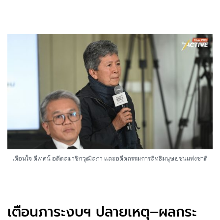
เตือนใจ ดีเทศน์ อดีตสมาชิกวุฒิสภา และอดีตกรรมการสิทธิมนุษยชนแห่งชาติ
เตือนภาระงบฯ ปลายเหตุ–ผลกระ