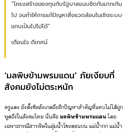
“โครงสร้างของทุนกับรัฐบาลแนบชิดกันมากเกิน
ไป จนทำให้การแก้ปัญหาสิ่งแวดล้อมในเชิงระบบ
แทบเป็นไปไม่ได้”
เตือนใจ ดีเทศน์
‘มลพิษข้ามพรมแดน’ ภัยเงียบที่
สังคมยังไม่ตระหนัก
ครูแดง ยังตั้งข้อสังเกตถึงอีกปัญหาสำคัญที่แทบไม่ได้ถูก
พูดถึงในสังคมไทย นั่นคือ
มลพิษข้ามพรมแดน
โดย
เฉพาะกรณีสารพิษในลุ่มน้ำโขงตอนบน แม่น้ำกก แม่น้ำ