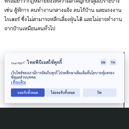
พร้อมย้ำว่ากฎหมายยังให้ความสำคัญกับกลุ่มเปราะบาง
เช่น ผู้พิการ คนทำงานกลางแจ้ง คนไร้บ้าน และแรงงาน
ไรเดอร์ ซึ่งไม่สามารถหลีกเลี่ยงฝุ่นได้ และไม่อาจทำงาน
จากบ้านเหมือนคนทั่วไป
“มาตรการที่ออกแบบสำหรับคนส่วนใหญ่ อาจไม่
ไทยพีบีเอสใช้คุกกี้
EN
TH
ครอบคลุมคนกลุ่มนี้ เราจำเป็นต้องมีมาตรการ
เว็บไซต์ของเรามีการจัดเก็บคุกกี้ โปรดศึกษาเพิ่มเติมที่นโยบายคุ้มครอง
ข้อมูลส่วนบุคคล
เพิ่มเติม
เฉพาะ เพื่อให้เขาได้รับความคุ้มครองอย่างเป็น
ยอมรับทั้งหมด
ไม่ยอมรับทั้งหมด
ปิด
ธรรม และไม่ถูกทิ้งไว้ข้างหลัง”
นพ.ไพโรจน์ เสาน่วม