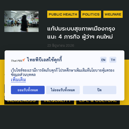
PUBLIC HEALTH
POLITICS
WELFARE
แก้ปมระบบสุขภาพเมืองกรุง
แนะ 4 ภารกิจ ผู้ว่าฯ คนใหม่
23 มิถุนายน 2026
ไทยพีบีเอสใช้คุกกี้
EN
TH
เว็บไซต์ของเรามีการจัดเก็บคุกกี้ โปรดศึกษาเพิ่มเติมที่นโยบายคุ้มครอง
ข้อมูลส่วนบุคคล
TAG
เพิ่มเติม
ACTIVE DATA LAB
ENVIRONMENT
ยอมรับทั้งหมด
ไม่ยอมรับทั้งหมด
ปิด
INDIGENOUS
INEQUALITY
LIFE & CULTURE
POLICY WATCH
POST ELECTION
PUBLIC POLICY
SOCIAL AGENDA