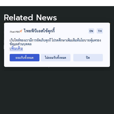
Related News
ไทยพีบีเอสใช้คุกกี้
EN
TH
PUBLIC HEALTH
เว็บไซต์ของเรามีการจัดเก็บคุกกี้ โปรดศึกษาเพิ่มเติมที่นโยบายคุ้มครอง
เด็กไทยพฤติกรรมเสี่ยงรอบ
ข้อมูลส่วนบุคคล
เพิ่มเติม
ด้าน อ้วน-ติดจอ-ซึมเศร้า-บุหรี่
ไฟฟ้า เตือนโรค NCDs ถามหา
ยอมรับทั้งหมด
ไม่ยอมรับทั้งหมด
ปิด
15 มิถุนายน 2026
PUBLIC HEALTH
จะดีกว่าไหมถ้าเราวิจารณ์ โดยไม่
เหยียบย่ำเพื่อนมนุษย์ด้วยกัน
8 กันยายน 2025