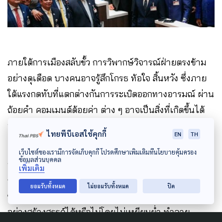
ภายใต้การเมืองสลับขั้ว การวิพากษ์วิจารณ์ฝ่ายตรงข้าม
อย่างดุเดือด บางคนอาจรู้สึกโกรธ ท้อใจ สิ้นหวัง ซึ่งภาย
ใต้แรงกดทับที่แตกต่างกันการระเบิดออกทางอารมณ์ ผ่าน
ถ้อยคำ คอมเมนต์ด้อยค่า ต่าง ๆ อาจเป็นสิ่งที่เกิดขึ้นได้
ทั้งโดยตั้งใจ และขาดสติ
ไทยพีบีเอสใช้คุกกี้
EN
TH
เว็บไซต์ของเรามีการจัดเก็บคุกกี้ โปรดศึกษาเพิ่มเติมที่นโยบายคุ้มครอง
ข้อมูลส่วนบุคคล
หากแต่การแสดงความเห็นที่อาจสร้างบาดแผลทางใจให้
เพิ่มเติม
กับคนหนึ่งได้อย่างคาดไม่ถึง เราอาจถอยหลังเพื่อหยุดคิด
ยอมรับทั้งหมด
ไม่ยอมรับทั้งหมด
ปิด
ซักนิด ว่าความโกรธที่ว่านั้นสามารถวิพากษ์วิจารณ์กัน
อย่างสร้างสรรค์ได้หรือไม่โดยไม่เหยียบย่ำ ทำลาย