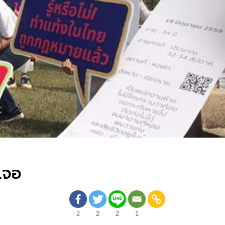
เจอ
2
2
2
1