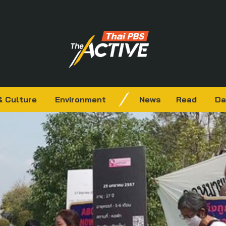
& Culture
Environment
News
Read
Da