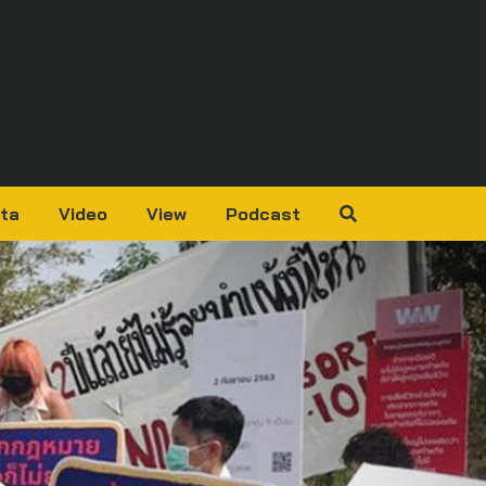
ta
Video
View
Podcast