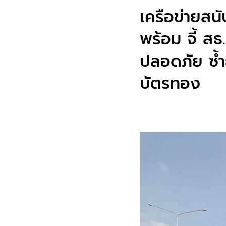
เครือข่ายสน
พร้อม จี้ สธ
ปลอดภัย ซ้ำย
บัตรทอง