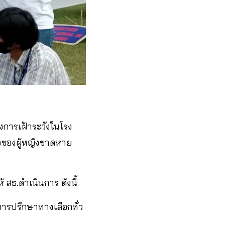
ยงการเฝ้าระวังในโรง
ท้งของผู้หญิงขาดหาย
้ สธ.ดำเนินการ ดังนี้
การปรึกษาทางเลือกทั่ว