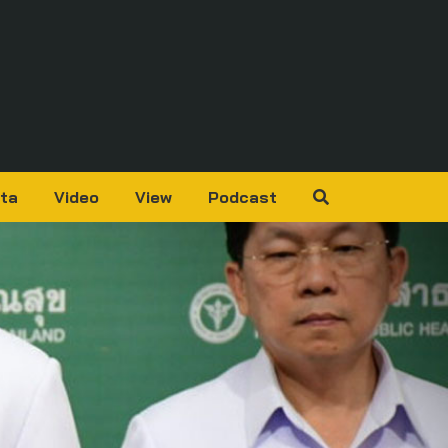
ta
Video
View
Podcast