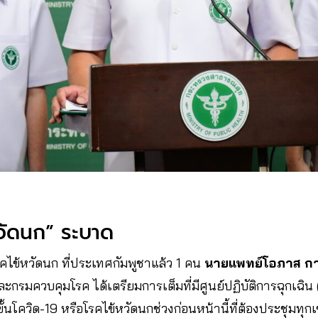
้หวัดนก” ระบาด
โรคไข้หวัดนก ที่ประเทศกัมพูชาแล้ว 1 คน
นายแพทย์โอภาส กา
กรมควบคุมโรค ได้เตรียมการเต็มที่มีศูนย์ปฏิบัติการฉุกเฉิ
ขั้นโควิด-19 หรือโรคไข้หวัดนกช่วงก่อนหน้านี้ที่ต้องประชุมท