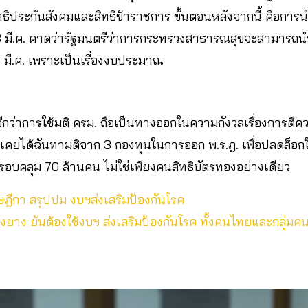
ธิประกันสังคมและสิทธิข้าราชการ ขั้นตอนหลังจากนี้ คือการนำ
13 มี.ค. คาดว่ารัฐมนตรีว่าการกระทรวงสาธารณสุขจะสามารถนำ
4 มี.ค. เพราะเป็นเรื่องงบประมาณ
กว่าการใช้มติ ครม. ถือเป็นทางออกในความกังวลเรื่องการตีค
่เคยได้ฉันทามติจาก 3 กองทุนในการออก พ.ร.ฎ. เพื่อปลดล็อกใ
อบคลุม 70 ล้านคน ไม่ใช่เพียงคนสิทธิบัตรทองอย่างเดียว
ฎีกา สรุปปม งบฯส่งเสริมป้องกันโรค
ยาง ยัน​ต้องใช้งบฯ ​ส่งเสริม​ป้องกัน​โรค ทั้งคนไทยและกลุ่มค