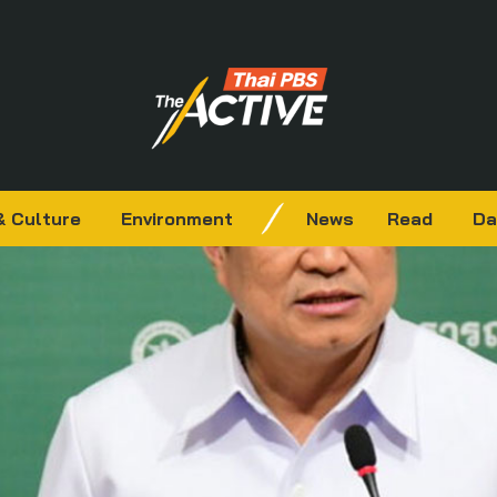
& Culture
Environment
News
Read
Da