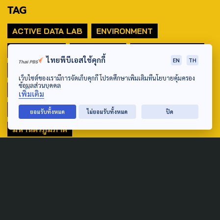
TAG
ACTIVE DATA LAB
ENVIRONMENT
INDIGENOUS
INEQUALITY
LIFE & CULTURE
ไทยพีบีเอสใช้คุกกี้
EN
TH
POLICY WATCH
POST ELECTION
เว็บไซต์ของเรามีการจัดเก็บคุกกี้ โปรดศึกษาเพิ่มเติมที่นโยบายคุ้มครอง
ข้อมูลส่วนบุคคล
PUBLIC POLICY
SOCIAL AGENDA
เพิ่มเติม
THAIPROTESTS
THE LISTENING
ชายแดนใต้
ยอมรับทั้งหมด
ไม่ยอมรับทั้งหมด
ปิด
มหานครภูมิภาค
SEARCH
ABOUT US & CONTACT US