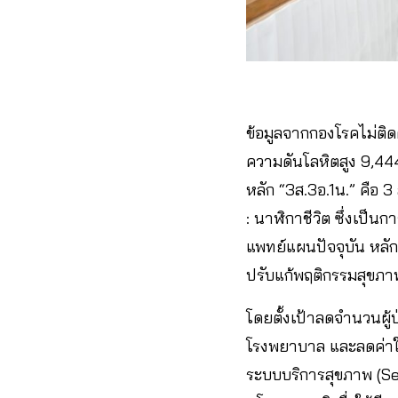
ข้อมูลจากกองโรคไม่ติ
ความดันโลหิตสูง 9,444 
หลัก “3ส.3อ.1น.” คือ 
: นาฬิกาชีวิต ซึ่งเป
แพทย์แผนปัจจุบัน หล
ปรับแก้พฤติกรรมสุขภ
โดยตั้งเป้าลดจำนวนผู
โรงพยาบาล และลดค่าใช
ระบบบริการสุขภาพ (S