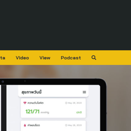
ta
Video
View
Podcast