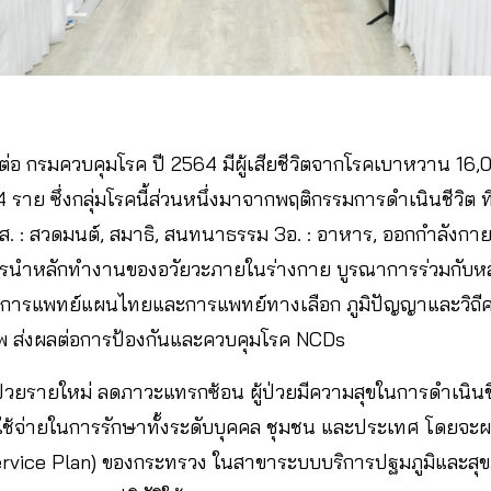
ดต่อ กรมควบคุมโรค ปี 2564 มีผู้เสียชีวิตจากโรคเบาหวาน 1
ราย ซึ่งกลุ่มโรคนี้ส่วนหนึ่งมาจากพฤติกรรมการดำเนินชีวิต ที่
3 ส. : สวดมนต์, สมาธิ, สนทนาธรรม 3อ. : อาหาร, ออกกำลังกาย
็นการนำหลักทำงานของอวัยวะภายในร่างกาย บูรณาการร่วมกับ
ักการแพทย์แผนไทยและการแพทย์ทางเลือก ภูมิปัญญาและวิถี
าพ ส่งผลต่อการป้องกันและควบคุมโรค NCDs
้ป่วยรายใหม่ ลดภาวะแทรกซ้อน ผู้ป่วยมีความสุขในการดำเนิน
้จ่ายในการรักษาทั้งระดับบุคคล ชุมชน และประเทศ โดยจะผล
ervice Plan) ของกระทรวง ในสาขาระบบบริการปฐมภูมิและส