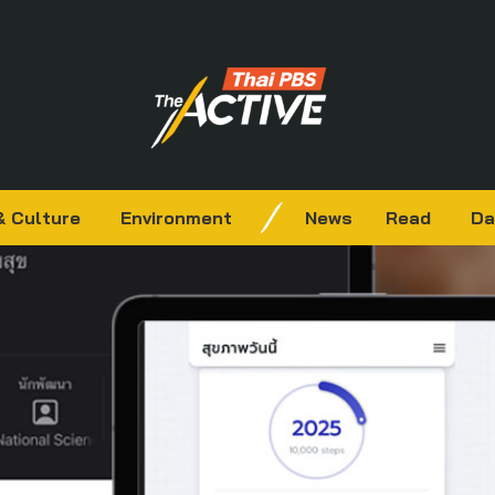
& Culture
Environment
News
Read
Da