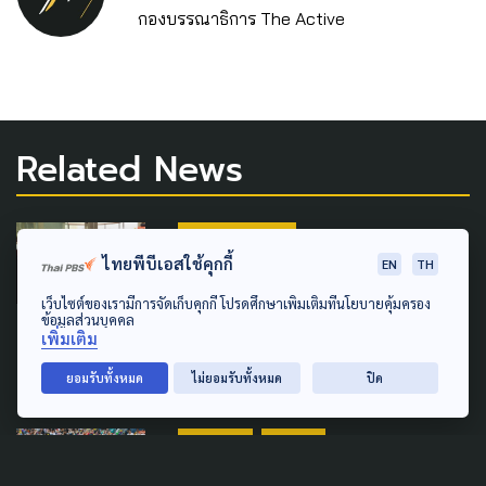
กองบรรณาธิการ The Active
Related News
PUBLIC HEALTH
ไทยพีบีเอสใช้คุกกี้
EN
TH
ผู้เสียหายข้อมูล 'หมอพร้อม' ไม่
เว็บไซต์ของเรามีการจัดเก็บคุกกี้ โปรดศึกษาเพิ่มเติมที่นโยบายคุ้มครอง
เชื่อคำชี้แจง สธ. โยนความผิด
ข้อมูลส่วนบุคคล
พลาดตัวบุคคล
เพิ่มเติม
3 สิงหาคม 2026
ยอมรับทั้งหมด
ไม่ยอมรับทั้งหมด
ปิด
CULTURE
GLOBAL