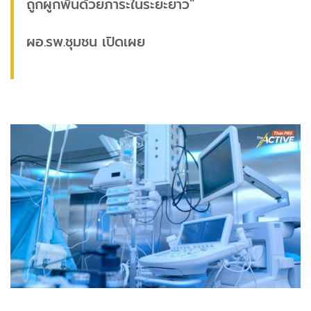
ถูกผูกพันด้วยภาระในระยะยาว”
ผอ.รพ.ชุมชน เปิดเผย