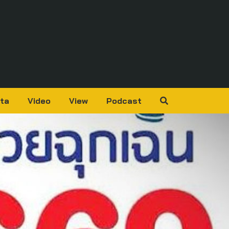
ta
Video
View
Podcast