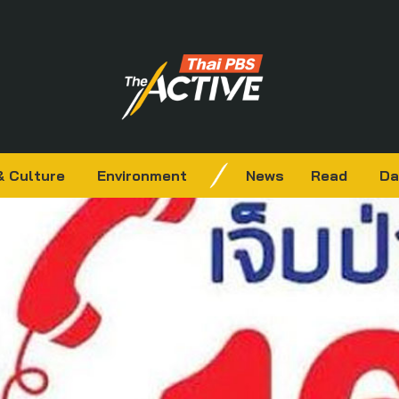
& Culture
Environment
News
Read
Da