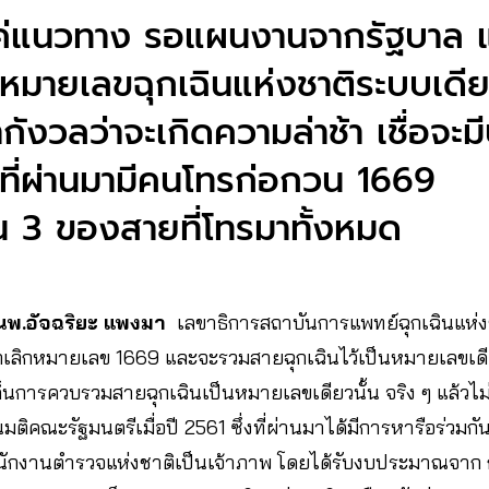
นแค่แนวทาง รอแผนงานจากรัฐบาล 
นหมายเลขฉุกเฉินแห่งชาติระบบเดี
ังวลว่าจะเกิดความล่าช้า เชื่อจะม
ที่ผ่านมามีคนโทรก่อกวน 1669
น 3 ของสายที่โทรมาทั้งหมด
.นพ.อัจฉริยะ แพงมา
เลขาธิการสถาบันการแพทย์ฉุกเฉินแห่งช
เลิกหมายเลข 1669 และจะรวมสายฉุกเฉินไว้เป็นหมายเลขเดี
การควบรวมสายฉุกเฉินเป็นหมายเลขเดียวนั้น จริง ๆ แล้วไม่ใช่เ
ิคณะรัฐมนตรีเมื่อปี 2561 ซึ่งที่ผ่านมาได้มีการหารือร่วม
ำนักงานตำรวจแห่งชาติเป็นเจ้าภาพ โดยได้รับงบประมาณจาก 