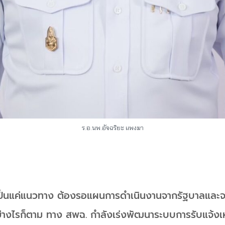
ร.อ.นพ.อัจฉริยะ แพงมา
ือเป็นแค่แนวทาง ต้องรอแผนการดำเนินงานจากรัฐบาลแล
่างไรก็ตาม ทาง สพฉ. กำลังเร่งพัฒนาระบบการรับแจ้งเ