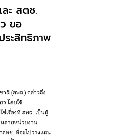
และ สตช.
ยว ขอ
ีประสิทธิภาพ
าติ (สพฉ.) กล่าวถึง
ยว โดยใช้
รื่องที่ สพฉ. เป็นผู้
กันหลายหน่วยงาน
กสทช. ที่จะไปวางแผน