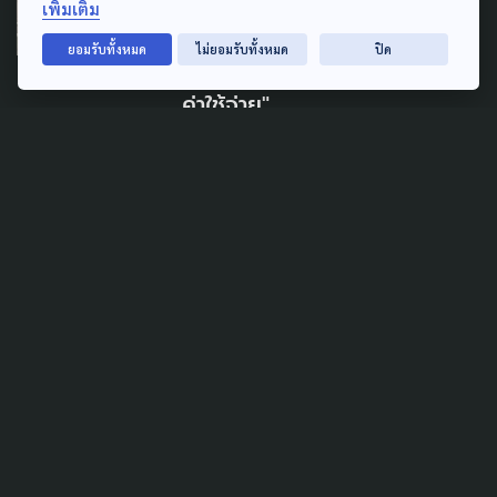
เพิ่มเติม
ผู้บาดเจ็บเหตุไฟไหม้โรงเบียร์ ได้
ยอมรับทั้งหมด
ไม่ยอมรับทั้งหมด
ปิด
รักษาต่อเนื่อง ย้ำ "ไม่ต้องกังวล
ค่าใช้จ่าย"
15 กรกฎาคม 2026
PUBLIC HEALTH
LAW & RIGHTS
POLITICS
ถกแก้ 'พ.ร.บ.บัตรทอง' 13
ก.ค.นี้ ย้ำ ถึงเวลาต้องปรับระบบ
ก่อนกระทบผู้ป่วย
9 กรกฎาคม 2026