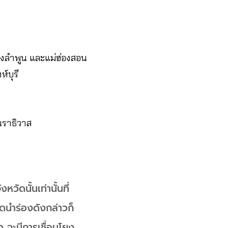
ปางลำพูน และแม่ฮ่องสอน
์บุรี
นราธิวาส
ัดนั้นเท่านั้นที่
ัดนำร่องดังกล่าวก็
 จะมีการเชื่อมโยง