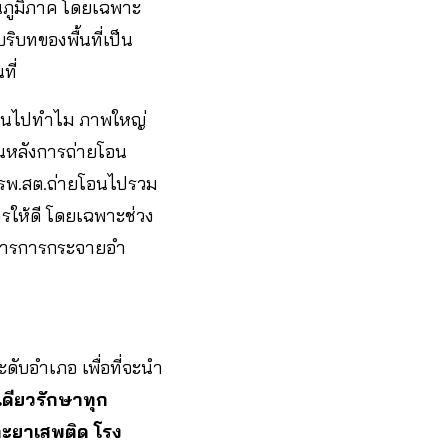
นภูมิภาค โดยเฉพาะ
ิบทของพื้นที่เป็น
ที่
ยโอนไปทำไม ภาพใหญ่
มินหลังการถ่ายโอน
ันรพ.สต.ถ่ายโอนไปรวม
รให้ดี โดยเฉพาะช่วง
มการการกระจายอำ
ะดับอำเภอ เพื่อที่จะนำ
ดียวรักษาทุก
และยาเสพติด โรง