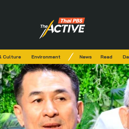
& Culture
Environment
News
Read
Da