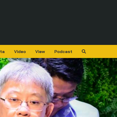
ta
Video
View
Podcast