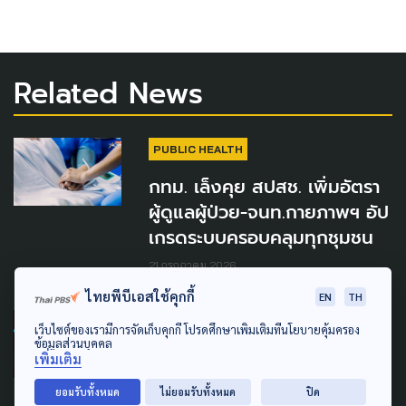
Related News
PUBLIC HEALTH
กทม. เล็งคุย สปสช. เพิ่มอัตรา
ผู้ดูแลผู้ป่วย-จนท.กายภาพฯ อัป
เกรดระบบครอบคลุมทุกชุมชน
21 กรกฎาคม 2026
ไทยพีบีเอสใช้คุกกี้
EN
TH
SAFETY
URBAN
เว็บไซต์ของเรามีการจัดเก็บคุกกี้ โปรดศึกษาเพิ่มเติมที่นโยบายคุ้มครอง
ข้อมูลส่วนบุคคล
เพิ่มเติม
กทม. เชือด 3 ร้านดัง ไร้
มาตรฐานความปลอดภัย-ปูพรม
ยอมรับทั้งหมด
ไม่ยอมรับทั้งหมด
ปิด